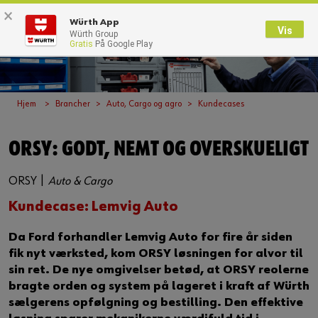
×
0
Würth App
Vis
Würth Group
Gratis
På Google Play
Tilbage
Med brugernavn
Log på med kundenummer
Hjem
Brancher
Auto, Cargo og agro
Kundecases
Brugernavn
ORSY: GODT, NEMT OG OVERSKUELIGT
ORSY |
Auto & Cargo
Adgangskode
Kundecase: Lemvig Auto
Da Ford forhandler Lemvig Auto for fire år siden
Glemt dit kodeord?
fik nyt værksted, kom ORSY løsningen for alvor til
sin ret. De nye omgivelser betød, at ORSY reolerne
Husk login data
bragte orden og system på lageret i kraft af Würth
sælgerens opfølgning og bestilling. Den effektive
Login