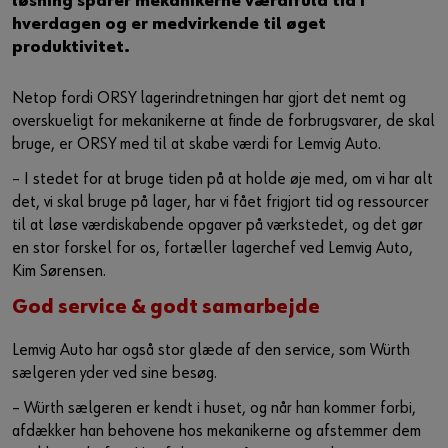
løsning sparer mekanikerne værdifuld tid i
Guide til selvvalgt brugernavn
hverdagen og er medvirkende til øget
produktivitet.
eller
Netop fordi ORSY lagerindretningen har gjort det nemt og
Har du lyst til at være en online kunde?
overskueligt for mekanikerne at finde de forbrugsvarer, de skal
bruge, er ORSY med til at skabe værdi for Lemvig Auto.
Tilmeld dig her i tre enkle trin for at bruge alle funktionerne i
shoppen.
– I stedet for at bruge tiden på at holde øje med, om vi har alt
det, vi skal bruge på lager, har vi fået frigjort tid og ressourcer
Kun salg til erhvervskunder
til at løse værdiskabende opgaver på værkstedet, og det gør
en stor forskel for os, fortæller lagerchef ved Lemvig Auto,
Bliv kunde / Opret online bruger
Kim Sørensen.
God service & godt samarbejde
Lemvig Auto har også stor glæde af den service, som Würth
sælgeren yder ved sine besøg.
– Würth sælgeren er kendt i huset, og når han kommer forbi,
afdækker han behovene hos mekanikerne og afstemmer dem