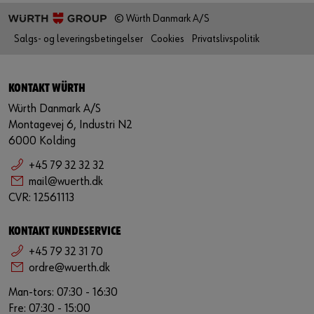
© Würth Danmark A/S
Salgs- og leveringsbetingelser
Cookies
Privatslivspolitik
KONTAKT WÜRTH
Würth Danmark A/S
Montagevej 6, Industri N2
6000 Kolding
+45 79 32 32 32
mail@wuerth.dk
CVR: 12561113
KONTAKT KUNDESERVICE
+45 79 32 31 70
ordre@wuerth.dk
Man-tors: 07:30 - 16:30
Fre: 07:30 - 15:00