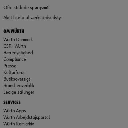
Ofte stillede spørgsmål
Akut hjælp til værkstedsudstyr
OM WÜRTH
Würth Danmark
CSR i Würth
Bæredygtighed
Compliance
Presse
Kulturforum
Butiksoversigt
Brancheoverblik
Ledige stillinger
SERVICES
Würth Apps
Würth Arbejdstøjsportal
Würth Kemiarkiv