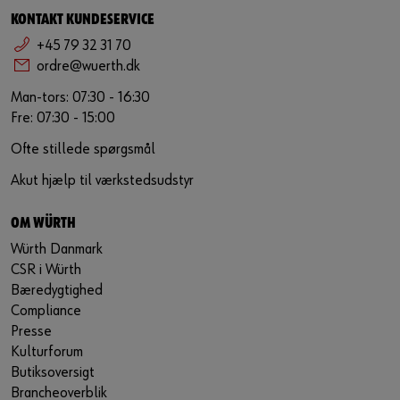
KONTAKT KUNDESERVICE
+45 79 32 31 70
ordre@wuerth.dk
Man-tors: 07:30 - 16:30
Fre: 07:30 - 15:00
Ofte stillede spørgsmål
Akut hjælp til værkstedsudstyr
OM WÜRTH
Würth Danmark
CSR i Würth
Bæredygtighed
Compliance
Presse
Kulturforum
Butiksoversigt
Brancheoverblik