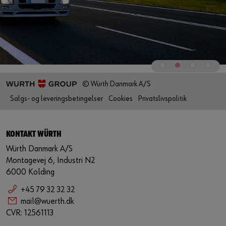
© Würth Danmark A/S
Salgs- og leveringsbetingelser
Cookies
Privatslivspolitik
KONTAKT WÜRTH
Würth Danmark A/S
Montagevej 6, Industri N2
6000 Kolding
+45 79 32 32 32
mail@wuerth.dk
CVR: 12561113