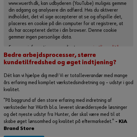
www.wuerth.dk, kan udbyderen (YouTube) muligvis gemme
din adgang og analysere din adfærd. Hvis du aktiverer
indholdet, det vil sige accepterer at se og afspille det,
placeres en cookie på din computer for at registrere, at
du har accepteret dette i din browser. Denne cookie
gemmer ingen personlige data.
For mere information, se venligst vores
privatlivspolitik
og
cookie-side
.
Bedre arbejdsprocesser, større
kundetilfredshed og øget indtjening?
Aktiver indhold
Dét kan vi hjælpe dig med! Vi er totalleverandør med mange
Du kan også bruge dette link til at få adgang til videoen
års erfaring med komplet værkstedsindretning og – udstyr i god
direkte på udbyderens plattform:
kvalitet.
https://youtu.be/PmhHZNbYDfs
”På baggrund af den store erfaring med indretning af
værksteder har Würth bl.a. leveret skræddersyede løsninger
og det nyeste udstyr fra Hunter, der skal være med til at
skabe øget lønsomhed og kvalitet på eftermarkedet."
- KIA
Brand Store