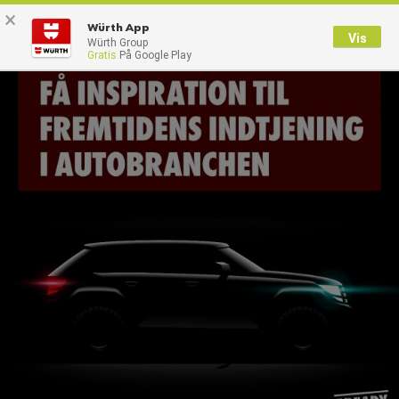
×
0
Würth App
Vis
Würth Group
Gratis
På Google Play
Tilbage
Med brugernavn
Log på med kundenummer
Brugernavn
Adgangskode
Glemt dit kodeord?
Husk login data
Login