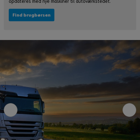
opdateres med nye maskiner til autoværkstedet.
Find brugbørsen