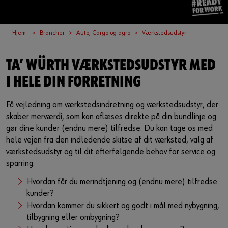
Guide til selvvalgt brugernavn
eller
Hjem
Brancher
Auto, Cargo og agro
Værkstedsudstyr
Har du lyst til at være en online kunde?
TA’ WÜRTH VÆRKSTEDSUDSTYR MED
Tilmeld dig her i tre enkle trin for at bruge alle funktionerne i
I HELE DIN FORRETNING
shoppen.
Få vejledning om værkstedsindretning og værkstedsudstyr, der
Kun salg til erhvervskunder
skaber merværdi, som kan aflæses direkte på din bundlinje og
gør dine kunder (endnu mere) tilfredse. Du kan tage os med
Bliv kunde / Opret online bruger
hele vejen fra den indledende skitse af dit værksted, valg af
værkstedsudstyr og til dit efterfølgende behov for service og
sparring.
Hvordan får du merindtjening og (endnu mere) tilfredse
kunder?
Hvordan kommer du sikkert og godt i mål med nybygning,
tilbygning eller ombygning?