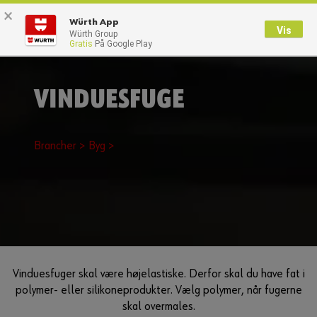
×
0
Würth App
Vis
Würth Group
Gratis
På Google Play
Tilbage
Med brugernavn
Log på med kundenummer
VINDUESFUGE
Brugernavn
Brancher >
Byg >
Adgangskode
Glemt dit kodeord?
Husk login data
Vinduesfuger skal være højelastiske. Derfor skal du have fat i
polymer- eller silikoneprodukter. Vælg polymer, når fugerne
Login
skal overmales.