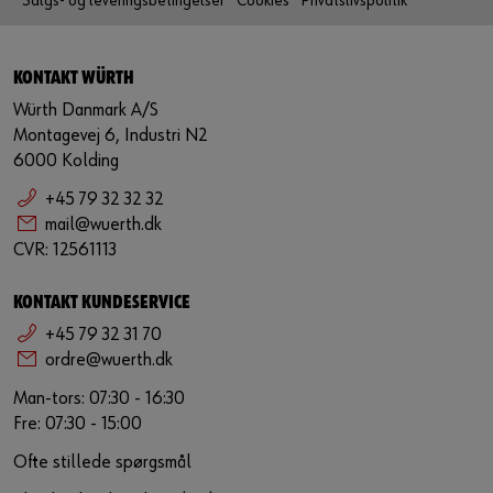
Salgs- og leveringsbetingelser
Cookies
Privatslivspolitik
KONTAKT WÜRTH
Würth Danmark A/S
Montagevej 6, Industri N2
6000 Kolding
+45 79 32 32 32
mail@wuerth.dk
CVR: 12561113
KONTAKT KUNDESERVICE
+45 79 32 31 70
ordre@wuerth.dk
Man-tors: 07:30 - 16:30
Fre: 07:30 - 15:00
Ofte stillede spørgsmål