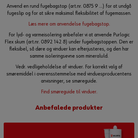
Anvend en rund fugebagstop (art.nr. 0875 9 …) for at undgå
Guide til selvvalgt brugernavn
fugeslip og for at sikre maksimal fleksibilitet af fugemassen.
eller
Læs mere om anvendelse fugebagstop.
Har du lyst til at være en online kunde?
For lyd- og varmeisolering anbefaler vi at anvende Purlogic
Flex skum (art.nr. 0892 142 8) under fugebagstoppen. Den er
Tilmeld dig her i tre enkle trin for at bruge alle funktionerne i
fleksibel, så døre og vinduer kan efterjusteres, og den har
shoppen.
samme isoleringsevne som mineraluld.
Kun salg til erhvervskunder
Vedr. vedligeholdelse af vinduer. For korrekt valg af
smøremiddel i overensstemmelse med vinduesproducentens
Bliv kunde / Opret online bruger
anvisninger, se smøreguide.
Find smøreguide til vinduer.
Anbefalede produkter