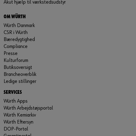
Akut hjælp til værkstedsudstyr
OM WÜRTH
Würth Danmark
CSR i Würth
Bæredygtighed
Compliance
Presse
Kulturforum
Butiksoversigt
Brancheoverblik
Ledige stillinger
SERVICES
Würth Apps
Würth Arbejdstøjsportal
Würth Kemiarkiv
Würth Eftersyn
DOP-Portal