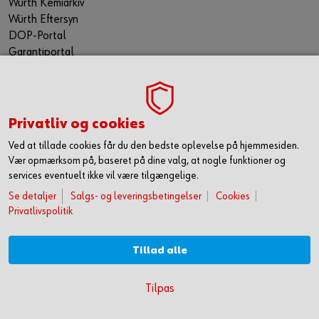
Würth Kemiarkiv
Würth Eftersyn
DOP-Portal
Garantiportal
ORSY® Planning Tool
WÜRTH TECHNICAL SOFTWARE II
TILMELD NYHEDSBREVET
Privatliv og cookies
Gå ikke glip af nyheder og skarpe tilbud. Hold dig opdateret
Ved at tillade cookies får du den bedste oplevelse på hjemmesiden.
via vores nyhedsbrev. Så får du de seneste nyheder, gode
Vær opmærksom på, baseret på dine valg, at nogle funktioner og
tilbud og kampagner samt tips og tricks direkte i din
services eventuelt ikke vil være tilgængelige.
mailindbakke.
Se detaljer
Salgs- og leveringsbetingelser
Cookies
Du tilmelder dig her
Privatlivspolitik
FØLG OS HER
Tillad alle
KOM HURTIGT I GANG MED ONLINE HANDEL
Tilpas
OPRET DIG OG FÅ ADGANG TIL 50.000 PRODUKTER >