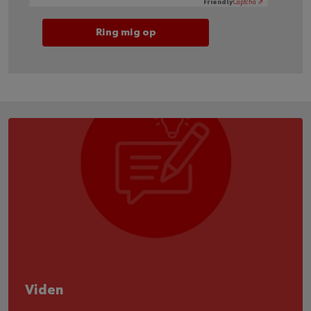
Friendly
Captcha ⇗
Viden