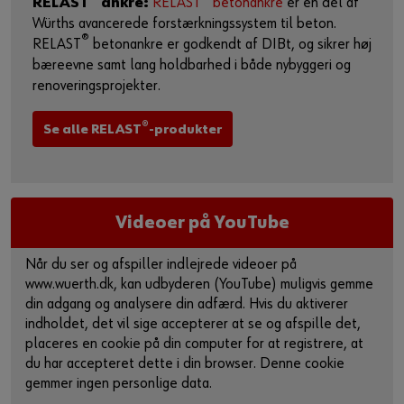
RELAST
ankre:
RELAST
betonankre
er en del af
Würths avancerede forstærkningssystem til beton.
®
RELAST
betonankre er godkendt af DIBt, og sikrer høj
bæreevne samt lang holdbarhed i både nybyggeri og
renoveringsprojekter.
®
Se alle RELAST
-produkter
Videoer på YouTube
Når du ser og afspiller indlejrede videoer på
www.wuerth.dk, kan udbyderen (YouTube) muligvis gemme
din adgang og analysere din adfærd. Hvis du aktiverer
indholdet, det vil sige accepterer at se og afspille det,
placeres en cookie på din computer for at registrere, at
du har accepteret dette i din browser. Denne cookie
gemmer ingen personlige data.