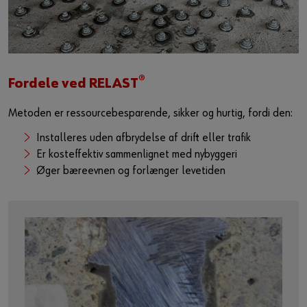
Guide til selvvalgt brugernavn
eller
Har du lyst til at være en online kunde?
®
Fordele ved RELAST
Tilmeld dig her i tre enkle trin for at bruge alle funktionerne i
Metoden er ressourcebesparende, sikker og hurtig, fordi den:
shoppen.
Installeres uden afbrydelse af drift eller trafik
Kun salg til erhvervskunder
Er kosteffektiv sammenlignet med nybyggeri
Øger bæreevnen og forlænger levetiden
Bliv kunde / Opret online bruger