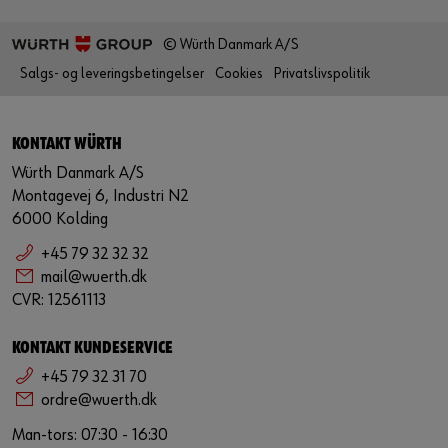
© Würth Danmark A/S
Salgs- og leveringsbetingelser
Cookies
Privatslivspolitik
KONTAKT WÜRTH
Würth Danmark A/S
Montagevej 6, Industri N2
6000 Kolding
+45 79 32 32 32
mail@wuerth.dk
CVR: 12561113
KONTAKT KUNDESERVICE
+45 79 32 31 70
ordre@wuerth.dk
Man-tors: 07:30 - 16:30