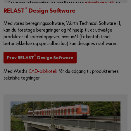
For mere information, se venligst vores
privatlivspolitik
og
®
cookie-side
.
RELAST
Design Software
Aktiver indhold
Med vores beregningssoftware, Würth Technical Software II,
kan du foretage beregninger og få hjælp til at udvælge
Du kan også bruge dette link til at få adgang til videoen
produkter til specialopgaver, hvor mål (fx kantafstand,
direkte på udbyderens plattform:
betontykkelse og specialbeslag) kan designes i softwaren.
https://youtu.be/Lrzt2mfwtsY
®
Prøv RELAST
Design Software
Med Würths
CAD-bibliotek
får du adgang til produkternes
tekniske tegninger.