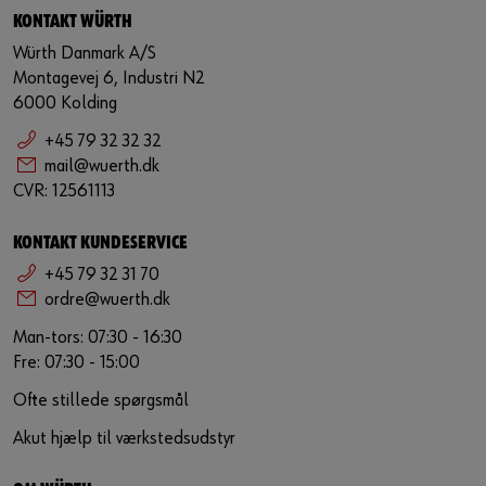
KONTAKT WÜRTH
Würth Danmark A/S
Montagevej 6, Industri N2
6000 Kolding
+45 79 32 32 32
mail@wuerth.dk
CVR: 12561113
KONTAKT KUNDESERVICE
+45 79 32 31 70
ordre@wuerth.dk
Man-tors: 07:30 - 16:30
Fre: 07:30 - 15:00
Ofte stillede spørgsmål
Akut hjælp til værkstedsudstyr