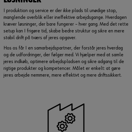
LØSNINGER
Guide til selvvalgt brugernavn
I produktion og service er der ikke plads til unødige stop,
eller
manglende overblik eller ineffektive arbejdsgange. Hverdagen
kræver løsninger, der bare fungerer – hver gang. Med det rette
setup kan I frigøre tid, skabe bedre struktur og sikre en mere
Har du lyst til at være en online kunde?
stabil drift på tværs af jeres opgaver.
Tilmeld dig her i tre enkle trin for at bruge alle funktionerne i
Hos os får I en samarbejdspartner, der forstår jeres hverdag
shoppen.
og de udfordringer, der følger med. Vi hjælper med at samle
jeres indkøb, optimere arbejdspladsen og sikre adgang til de
Kun salg til erhvervskunder
rigtige produkter og kompetencer. Målet er enkelt: at gøre
jeres arbejde nemmere, mere effektivt og mere driftssikkert.
Bliv kunde / Opret online bruger