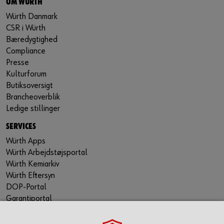
OM WÜRTH
Würth Danmark
CSR i Würth
Bæredygtighed
Compliance
Presse
Kulturforum
Butiksoversigt
Brancheoverblik
Ledige stillinger
SERVICES
Würth Apps
Würth Arbejdstøjsportal
Würth Kemiarkiv
Würth Eftersyn
DOP-Portal
Garantiportal
ORSY® Planning Tool
WÜRTH TECHNICAL SOFTWARE II