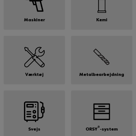
Maskiner
Kemi
Værktøj
Metalbearbejdning
®
Svejs
ORSY
-system