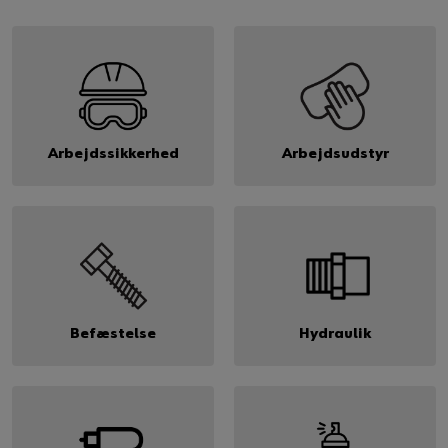
Arbejdssikkerhed
Arbejdsudstyr
Befæstelse
Hydraulik