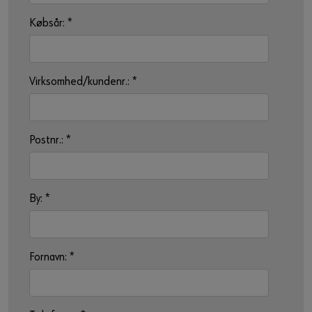
Købsår:
*
Virksomhed/kundenr.:
*
Postnr.:
*
By:
*
Fornavn:
*