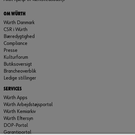
OM WÜRTH
Würth Danmark
CSR i Würth
Bæredygtighed
Compliance
Presse
Kulturforum
Butiksoversigt
Brancheoverblik
Ledige stillinger
SERVICES
Würth Apps
Würth Arbejdstøjsportal
Würth Kemiarkiv
Würth Eftersyn
DOP-Portal
Garantiportal