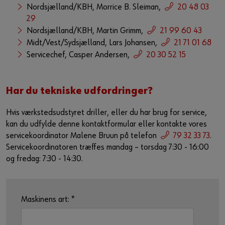
Nordsjælland/KBH, Morrice B. Sleiman,
20 48 03
29
Nordsjælland/KBH, Martin Grimm,
21 99 60 43
Midt/Vest/Sydsjælland, Lars Johansen,
21 71 01 68
Servicechef, Casper Andersen,
20 30 52 15
Har du tekniske udfordringer?
Hvis værkstedsudstyret driller, eller du har brug for service,
kan du udfylde denne kontaktformular eller kontakte vores
servicekoordinator Malene Bruun på telefon
79 32 33 73
.
Servicekoordinatoren træffes mandag – torsdag 7:30 - 16:00
og fredag: 7:30 - 14:30.
Maskinens art:
*