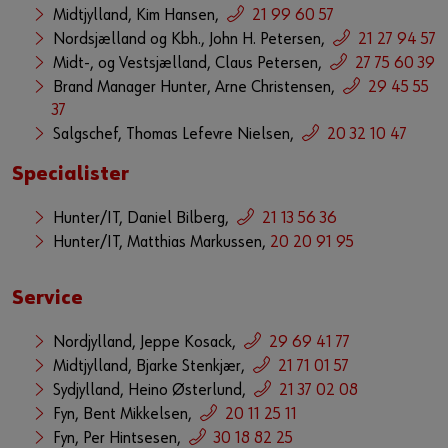
Midtjylland, Kim Hansen,
21 99 60 57
Guide til selvvalgt brugernavn
Nordsjælland og Kbh., John H. Petersen,
21 27 94 57
eller
Midt-, og Vestsjælland, Claus Petersen,
27 75 60 39
Brand Manager Hunter, Arne Christensen,
29 45 55
Har du lyst til at være en online kunde?
37
Salgschef, Thomas Lefevre Nielsen,
20 32 10 47
Tilmeld dig her i tre enkle trin for at bruge alle funktionerne i
Specialister
shoppen.
Kun salg til erhvervskunder
Hunter/IT, Daniel Bilberg,
21 13 56 36
Hunter/IT, Matthias Markussen,
20 20 91 95
Bliv kunde / Opret online bruger
Service
Nordjylland, Jeppe Kosack,
29 69 41 77
Midtjylland, Bjarke Stenkjær,
21 71 01 57
Sydjylland, Heino Østerlund,
21 37 02 08
Fyn, Bent Mikkelsen,
20 11 25 11
Fyn, Per Hintsesen,
30 18 82 25