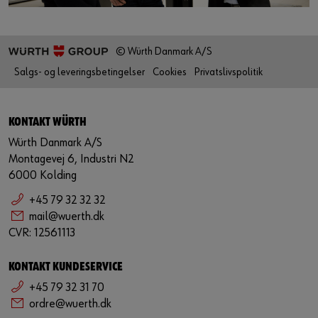
© Würth Danmark A/S
Salgs- og leveringsbetingelser
Cookies
Privatslivspolitik
KONTAKT WÜRTH
Würth Danmark A/S
Montagevej 6, Industri N2
6000 Kolding
+45 79 32 32 32
mail@wuerth.dk
CVR: 12561113
KONTAKT KUNDESERVICE
+45 79 32 31 70
ordre@wuerth.dk