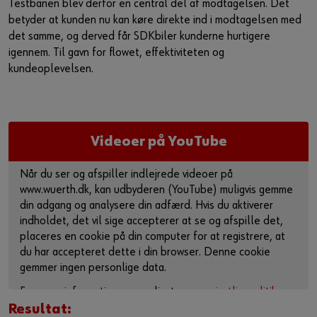
Testbanen blev derfor en central del af modtagelsen. Det
betyder at kunden nu kan køre direkte ind i modtagelsen med
det samme, og derved får SDKbiler kunderne hurtigere
igennem. Til gavn for flowet, effektiviteten og
kundeoplevelsen.
Videoer på YouTube
Når du ser og afspiller indlejrede videoer på
www.wuerth.dk, kan udbyderen (YouTube) muligvis gemme
din adgang og analysere din adfærd. Hvis du aktiverer
indholdet, det vil sige accepterer at se og afspille det,
placeres en cookie på din computer for at registrere, at
du har accepteret dette i din browser. Denne cookie
gemmer ingen personlige data.
For mere information, se venligst vores
privatlivspolitik
og
cookie-side
.
Resultat: