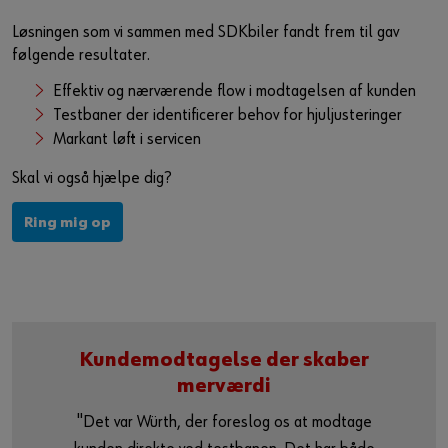
Aktiver indhold
Løsningen som vi sammen med SDKbiler fandt frem til gav
følgende resultater.
Du kan også bruge dette link til at få adgang til videoen
Effektiv og nærværende flow i modtagelsen af kunden
direkte på udbyderens plattform:
Testbaner der identificerer behov for hjuljusteringer
https://youtu.be/rg0NwKUcz3M
Markant løft i servicen
Skal vi også hjælpe dig?
Ring mig op
Kundemodtagelse der skaber
merværdi
"Det var Würth, der foreslog os at modtage