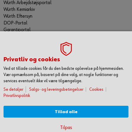
Würth Arbejdstøjsportal
Würth Kemiarkiv
Würth Eftersyn
DOP-Portal
Garantiportal
ORSY® Planning Tool
WÜRTH TECHNICAL SOFTWARE II
TILMELD NYHEDSBREVET
Privatliv og cookies
Gå ikke glip af nyheder og skarpe tilbud. Hold dig opdateret
Ved at tillade cookies får du den bedste oplevelse på hjemmesiden.
via vores nyhedsbrev. Så får du de seneste nyheder, gode
Vær opmærksom på, baseret på dine valg, at nogle funktioner og
tilbud og kampagner samt tips og tricks direkte i din
services eventuelt ikke vil være tilgængelige.
mailindbakke.
Se detaljer
Salgs- og leveringsbetingelser
Cookies
Du tilmelder dig her
Privatlivspolitik
FØLG OS HER
Tillad alle
KOM HURTIGT I GANG MED ONLINE HANDEL
Tilpas
OPRET DIG OG FÅ ADGANG TIL 50.000 PRODUKTER >