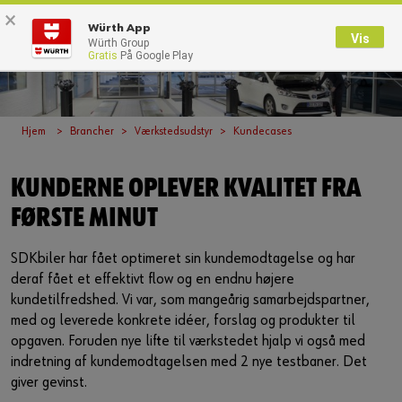
×
0
Würth App
Vis
Würth Group
Gratis
På Google Play
Tilbage
Med brugernavn
Log på med kundenummer
Hjem
Brancher
Værkstedsudstyr
Kundecases
Brugernavn
KUNDERNE OPLEVER KVALITET FRA
FØRSTE MINUT
Adgangskode
SDKbiler har fået optimeret sin kundemodtagelse og har
deraf fået et effektivt flow og en endnu højere
kundetilfredshed. Vi var, som mangeårig samarbejdspartner,
Glemt dit kodeord?
med og leverede konkrete idéer, forslag og produkter til
opgaven. Foruden nye lifte til værkstedet hjalp vi også med
Husk login data
indretning af kundemodtagelsen med 2 nye testbaner. Det
giver gevinst.
Login