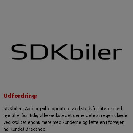
Guide til selvvalgt brugernavn
eller
Har du lyst til at være en online kunde?
Tilmeld dig her i tre enkle trin for at bruge alle funktionerne i
shoppen.
Kun salg til erhvervskunder
Bliv kunde / Opret online bruger
Udfordring:
SDKbiler i Aalborg ville opdatere værkstedsfaciliteter med
nye lifte. Samtidig ville værkstedet gerne dele sin egen glæde
ved kvalitet endnu mere med kunderne og løfte en i forvejen
høj kundetilfredshed.