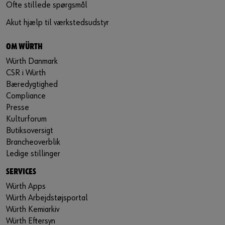
Ofte stillede spørgsmål
Akut hjælp til værkstedsudstyr
OM WÜRTH
Würth Danmark
CSR i Würth
Bæredygtighed
Compliance
Presse
Kulturforum
Butiksoversigt
Brancheoverblik
Ledige stillinger
SERVICES
Würth Apps
Würth Arbejdstøjsportal
Würth Kemiarkiv
Würth Eftersyn