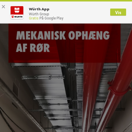
×
0
Würth App
Vis
Würth Group
Gratis
På Google Play
Tilbage
Med brugernavn
Log på med kundenummer
Brugernavn
Adgangskode
Glemt dit kodeord?
Husk login data
Login