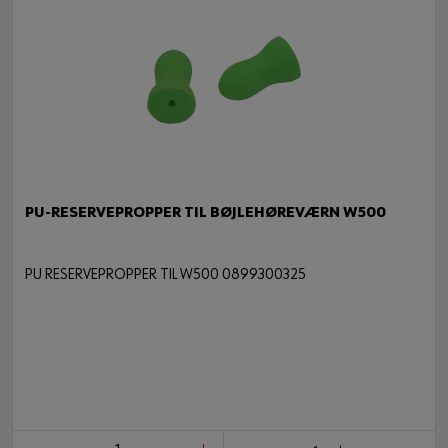
PU-RESERVEPROPPER TIL BØJLEHØREVÆRN W500
PU RESERVEPROPPER TIL W500 0899300325