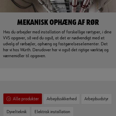
Guide til selvvalgt brugernavn
eller
MEKANISK OPHÆNG AF RØR
Har du lyst til at være en online kunde?
Hvis du arbejder med installation af forskellige rørtyper, i dine
VVS opgaver, så ved du også, at det er nødvendigt med et
Tilmeld dig her i tre enkle trin for at bruge alle funktionerne i
udvalg af rørbøjler, ophæng og fastgørelseselementer. Det
shoppen.
har vi hos Würth. Derudover har vi også det rigtige værktøj og
Kun salg til erhvervskunder
værnemidler til opgaven.
Bliv kunde / Opret online bruger
Arbejdssikkerhed
Arbejdsudstyr
Alle produkter
Dyvelteknik
Elektrisk installation