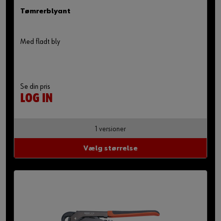
Tømrerblyant
Med fladt bly
Se din pris
LOG IN
1 versioner
Vælg størrelse