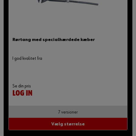
Rørtang med specialhærdede kæber
I god kvalitet fra
Se din pris
LOG IN
7 versioner
Vælg størrelse