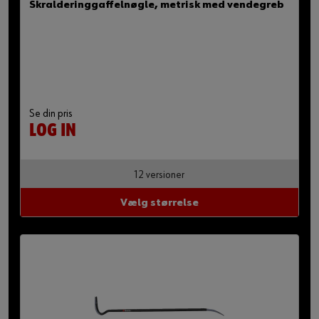
Skralderinggaffelnøgle, metrisk med vendegreb
Se din pris
LOG IN
12 versioner
Vælg størrelse