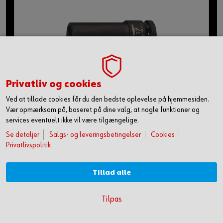
Privatliv og cookies
Ved at tillade cookies får du den bedste oplevelse på hjemmesiden.
1/2" slagtop, metrisk, sekskant, lang
Vær opmærksom på, baseret på dine valg, at nogle funktioner og
services eventuelt ikke vil være tilgængelige.
Se detaljer
Salgs- og leveringsbetingelser
Cookies
Privatlivspolitik
Tillad alle
Se din pris
LOG IN
KOM HURTIGT I GANG MED ONLINE HANDEL
Tilpas
OPRET DIG OG FÅ ADGANG TIL 50.000 PRODUKTER >
18 versioner