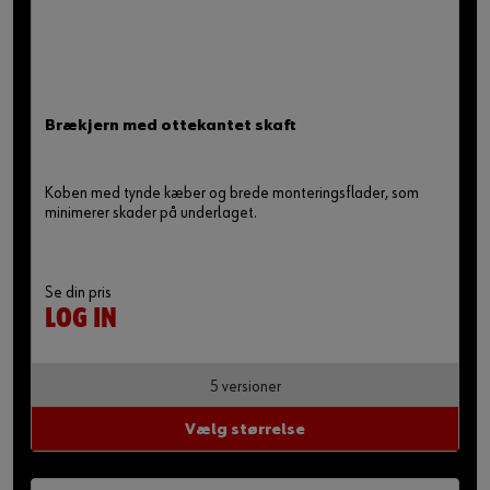
Brækjern med ottekantet skaft
Koben med tynde kæber og brede monteringsflader, som
minimerer skader på underlaget.
Se din pris
LOG IN
5 versioner
Vælg størrelse