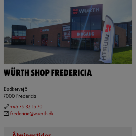
Guide til selvvalgt brugernavn
eller
Har du lyst til at være en online kunde?
Tilmeld dig her i tre enkle trin for at bruge alle funktionerne i
shoppen.
Kun salg til erhvervskunder
WÜRTH SHOP FREDERICIA
Bliv kunde / Opret online bruger
Bødkervej 5
7000 Fredericia
+45 79 32 15 70
fredericia@wuerth.dk
Åbningstider