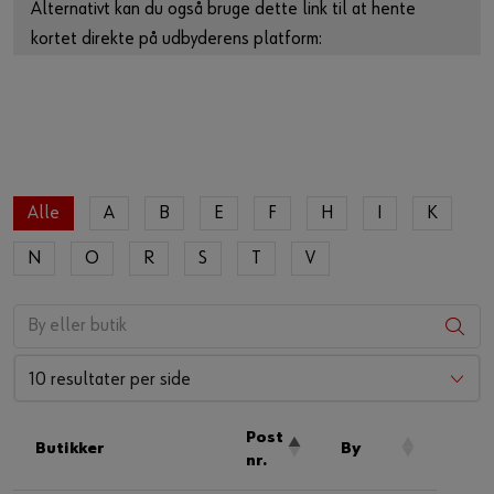
Alternativt kan du også bruge dette link til at hente
Guide til selvvalgt brugernavn
kortet direkte på udbyderens platform:
eller
https://www.google.de/maps/?
q=55.5374376843573,9.492297253969355
Har du lyst til at være en online kunde?
Tilmeld dig her i tre enkle trin for at bruge alle funktionerne i
shoppen.
Alle
A
B
E
F
H
I
K
Kun salg til erhvervskunder
N
O
R
S
T
V
Bliv kunde / Opret online bruger
10 resultater per side
Post
Butikker
By
nr.