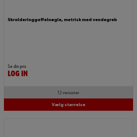
Skralderinggaffelnøgle, metrisk med vendegreb
Se din pris
LOG IN
12 versioner
Vælg størrelse