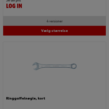
Se din pris
LOG IN
4 versioner
Vælg størrelse
Ringgaffelnøgle, kort