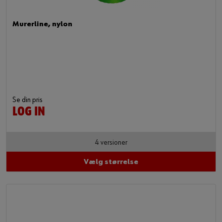
Murerline, nylon
Se din pris
LOG IN
4 versioner
Vælg størrelse