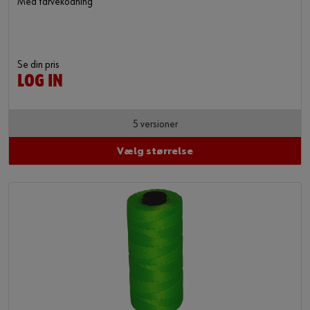
Med farvekodning
Se din pris
LOG IN
5 versioner
Vælg størrelse