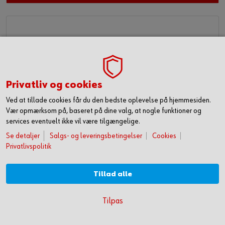
Privatliv og cookies
Ved at tillade cookies får du den bedste oplevelse på hjemmesiden.
Vær opmærksom på, baseret på dine valg, at nogle funktioner og
services eventuelt ikke vil være tilgængelige.
1/2" slagtop, metrisk, sekskant, lang
Se detaljer
Salgs- og leveringsbetingelser
Cookies
Privatlivspolitik
Tillad alle
KOM HURTIGT I GANG MED ONLINE HANDEL
Tilpas
OPRET DIG OG FÅ ADGANG TIL 50.000 PRODUKTER >
Se din pris
LOG IN