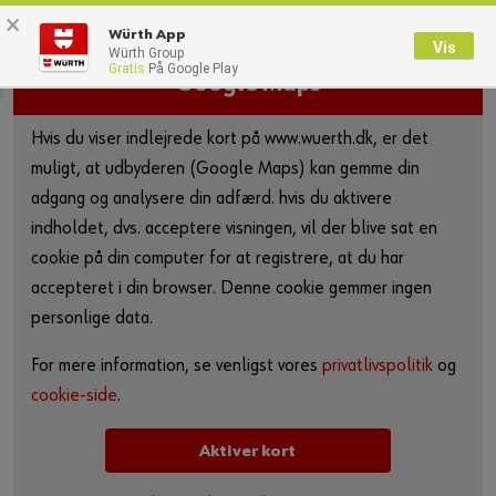
×
0
Würth App
Vis
Würth Group
Gratis
På Google Play
Tilbage
Google Maps
Med brugernavn
Log på med kundenummer
Hvis du viser indlejrede kort på www.wuerth.dk, er det
muligt, at udbyderen (Google Maps) kan gemme din
adgang og analysere din adfærd. hvis du aktivere
Brugernavn
indholdet, dvs. acceptere visningen, vil der blive sat en
cookie på din computer for at registrere, at du har
accepteret i din browser. Denne cookie gemmer ingen
Adgangskode
personlige data.
For mere information, se venligst vores
privatlivspolitik
og
Glemt dit kodeord?
cookie-side
.
Husk login data
Aktiver kort
Login