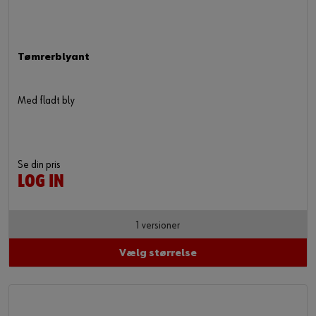
Tømrerblyant
Med fladt bly
Se din pris
LOG IN
1 versioner
Vælg størrelse