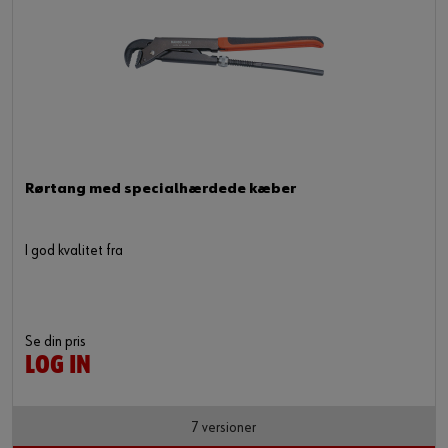
Rørtang med specialhærdede kæber
I god kvalitet fra
Se din pris
LOG IN
7 versioner