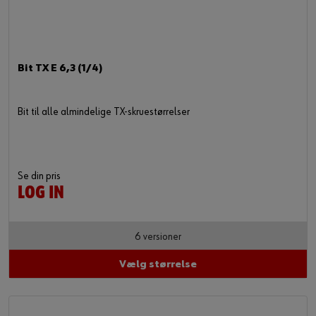
Bit TX E 6,3 (1/4)
Bit til alle almindelige TX-skruestørrelser
Se din pris
LOG IN
6 versioner
Vælg størrelse