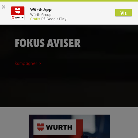
×
0
Würth App
Vis
Würth Group
Gratis
På Google Play
Tilbage
Med brugernavn
Log på med kundenummer
FOKUS AVISER
Brugernavn
kampagner >
Adgangskode
Glemt dit kodeord?
Husk login data
Login