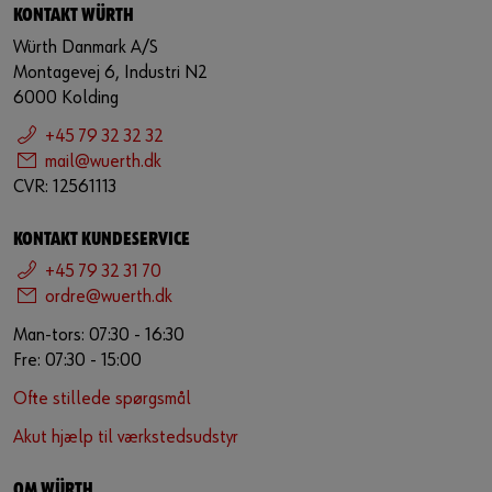
KONTAKT WÜRTH
Würth Danmark A/S
Montagevej 6, Industri N2
6000 Kolding
+45 79 32 32 32
mail@wuerth.dk
CVR: 12561113
KONTAKT KUNDESERVICE
+45 79 32 31 70
ordre@wuerth.dk
Man-tors: 07:30 - 16:30
Fre: 07:30 - 15:00
Ofte stillede spørgsmål
Akut hjælp til værkstedsudstyr
OM WÜRTH