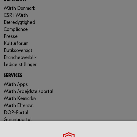
Würth Danmark
CSR i Würth
Bæredygtighed
Compliance
Presse
Kulturforum
Butiksoversigt
Brancheoverblik
Ledige stillinger
SERVICES
Würth Apps
Würth Arbejdstøjsportal
Würth Kemiarkiv
Würth Eftersyn
DOP-Portal
Garantiportal
ORSY® Planning Tool
WÜRTH TECHNICAL SOFTWARE II