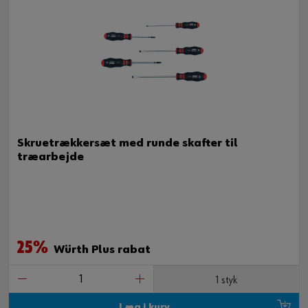
Skruetrækkersæt med runde skafter til
træarbejde
25%
Würth Plus rabat
1 styk
Læg i kurv