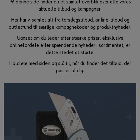
På denne side finder du et samlet overblik over alle vores
Guide til selvvalgt brugernavn
aktuelle tilbud og kampagner.
eller
Her har vi samlet alt fra torsdagstilbud, online‑tilbud og
outletfund til særlige kampagnekoder og produktnyheder.
Har du lyst til at være en online kunde?
Uanset om du leder efter stærke priser, eksklusive
onlinefordele eller spændende nyheder i sortimentet, er
Tilmeld dig her i tre enkle trin for at bruge alle funktionerne i
dette stedet at starte.
shoppen.
Hold øje med siden og slå til, når du finder det tilbud, der
Kun salg til erhvervskunder
passer til dig.
Bliv kunde / Opret online bruger