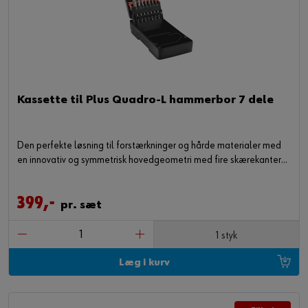
Kassette til Plus Quadro-L hammerbor 7 dele
Den perfekte løsning til forstærkninger og hårde materialer med
en innovativ og symmetrisk hovedgeometri med fire skærekanter
og en ny multizone-fremføringsspiral med en optimeret diameter.
Fås i ORSY® systemkassetten.
399,-
pr. sæt
1 styk
Læg i kurv