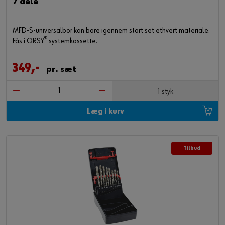
7 dele
MFD-S-universalbor kan bore igennem stort set ethvert materiale.
®
Fås i ORSY
systemkassette.
349,-
pr. sæt
1 styk
Læg i kurv
Tilbud