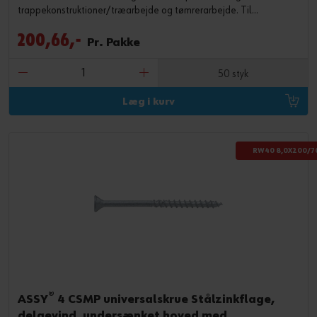
trappekonstruktioner/træarbejde og tømrerarbejde. Til
skrueforbindelser i trappekonstruktioner, modulopbyggede
200,66,-
konstruktioner, konstruktion af træ- og passivhuse.
Pr. Pakke
50 styk
Læg i kurv
RW40 8,0X200/7
®
ASSY
4 CSMP universalskrue Stålzinkflage,
delgevind, undersænket hoved med