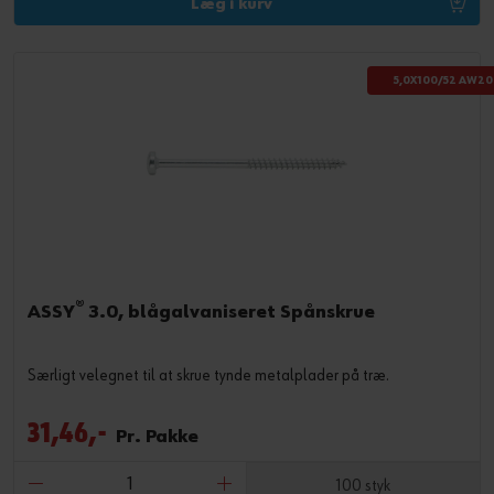
Læg i kurv
5,0X100/52 AW20
®
ASSY
3.0, blågalvaniseret Spånskrue
Særligt velegnet til at skrue tynde metalplader på træ.
31,46,-
Pr. Pakke
100 styk