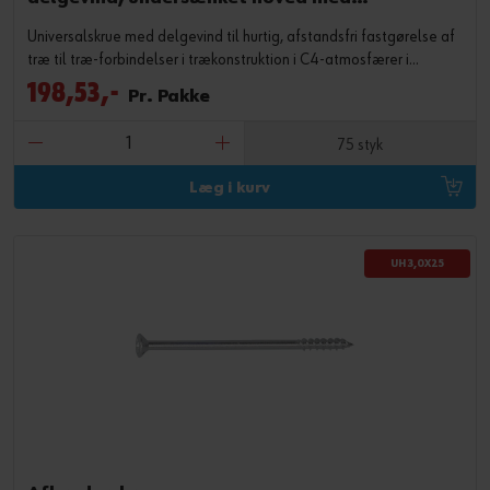
fræselommer
Universalskrue med delgevind til hurtig, afstandsfri fastgørelse af
træ til træ-forbindelser i trækonstruktion i C4-atmosfærer i
udendørs områder
198,53,-
Pr. Pakke
75 styk
Læg i kurv
UH 3,0X25