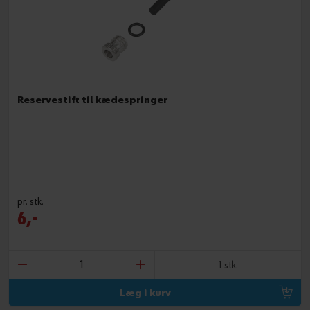
Reservestift til kædespringer
pr. stk.
6,-
1 stk.
Læg i kurv