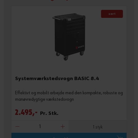
Guide til selvvalgt brugernavn
sort
eller
Har du lyst til at være en online kunde?
Tilmeld dig her i tre enkle trin for at bruge alle funktionerne i
shoppen.
Kun salg til erhvervskunder
Systemværkstedsvogn BASIC 8.4
Bliv kunde / Opret online bruger
Effektivt og mobilt arbejde med den kompakte, robuste og
manøvredygtige værkstedsvogn
2.495,-
Pr. Stk.
1 styk