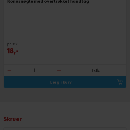
Konusnøgle med overtrukket håndtag
pr. stk.
18,-
1 stk.
Læg i kurv
Skruer