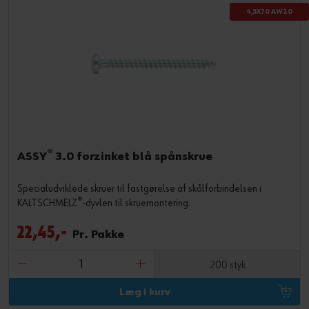
4,5X70 AW20
®
ASSY
3.0 forzinket blå spånskrue
Specialudviklede skruer til fastgørelse af skålforbindelsen i
®
KALTSCHMELZ
-dyvlen til skruemontering.
22,45,-
Pr. Pakke
200 styk
Læg i kurv