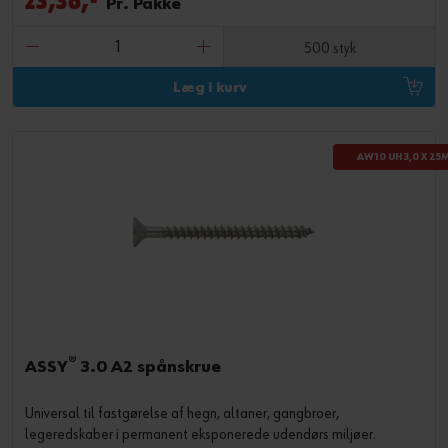
23,38,-
Pr. Pakke
500 styk
Læg i kurv
AW10 UH 3,0 X 25
®
ASSY
3.0 A2 spånskrue
Universal til fastgørelse af hegn, altaner, gangbroer,
legeredskaber i permanent eksponerede udendørs miljøer.