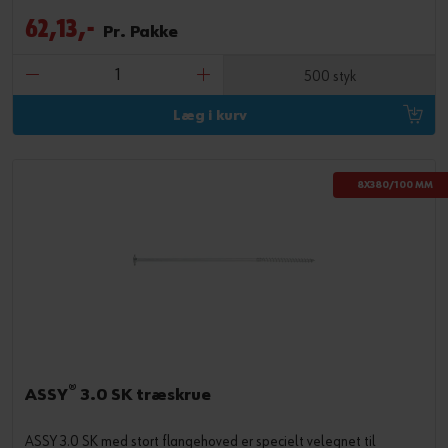
62,13,-
Pr. Pakke
500 styk
Læg i kurv
8X380/100 MM
®
ASSY
3.0 SK træskrue
ASSY 3.0 SK med stort flangehoved er specielt velegnet til