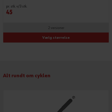
pr. stk. v/3 stk.
45
2 versioner
Vælg størrelse
Alt rundt om cyklen