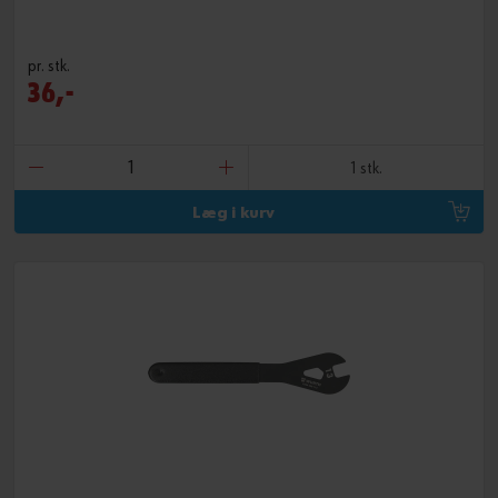
pr. stk.
36,-
1 stk.
Læg i kurv