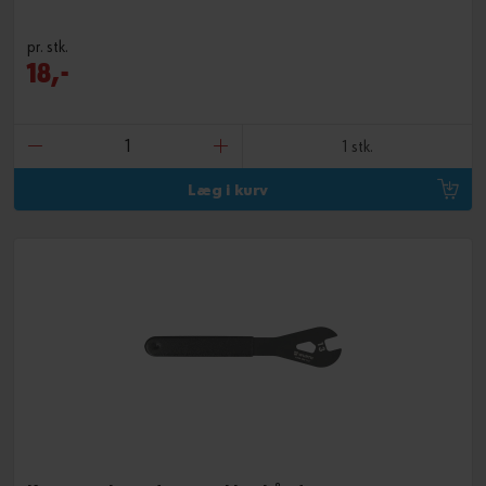
pr. stk.
18,-
1 stk.
Læg i kurv