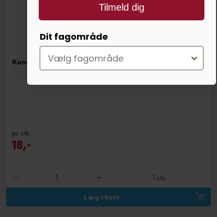
Tilmeld dig
Dit fagområde
Konusnøgle med overtrukket håndtag
pr. stk.
18,-
1 stk.
Læg i kurv