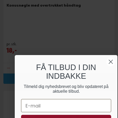
Konusnøgle med overtrukket håndtag
pr. stk.
18,-
FÅ TILBUD I DIN
1 stk.
INDBAKKE
Læg i kurv
Tilmeld dig nyhedsbrevet og bliv opdateret på
aktuelle tilbud.
Email