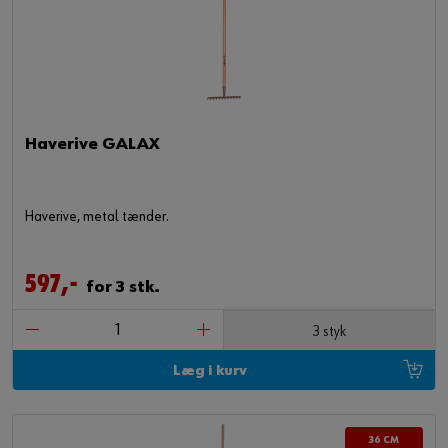
Haverive GALAX
Haverive, metal tænder.
597,-
for 3 stk.
3 styk
Læg i kurv
36 CM