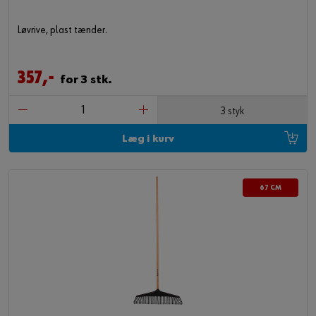
Løvrive, plast tænder.
357,-
for 3 stk.
3 styk
Læg i kurv
67 CM