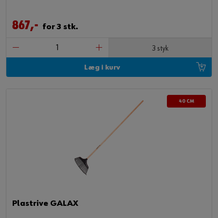
867,-
for 3 stk.
3 styk
Læg i kurv
40 CM
Plastrive GALAX