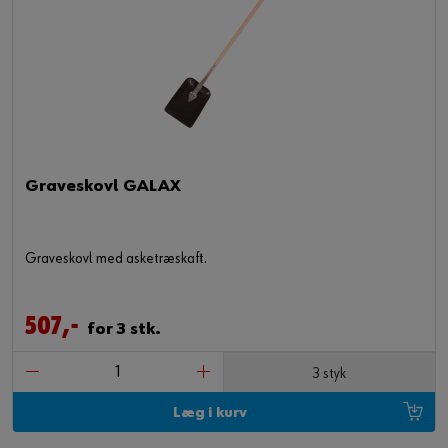
Graveskovl GALAX
Graveskovl med asketræskaft.
507,-
for 3 stk.
3 styk
Læg i kurv