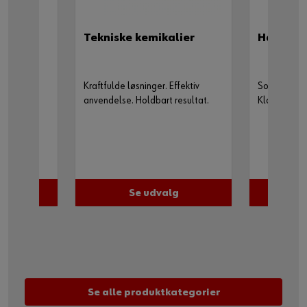
Tekniske kemikalier
Håndvær
år gennem
Kraftfulde løsninger. Effektiv
Solid kvalit
anvendelse. Holdbart resultat.
Klar til brug
g
Se udvalg
Se alle produktkategorier