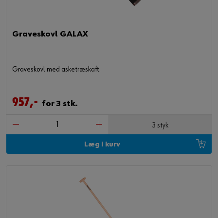
Graveskovl GALAX
Graveskovl med asketræskaft.
957,-
for 3 stk.
3 styk
Læg i kurv