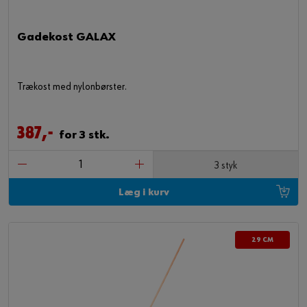
Gadekost GALAX
Trækost med nylonbørster.
387,-
for 3 stk.
3 styk
Læg i kurv
29 CM