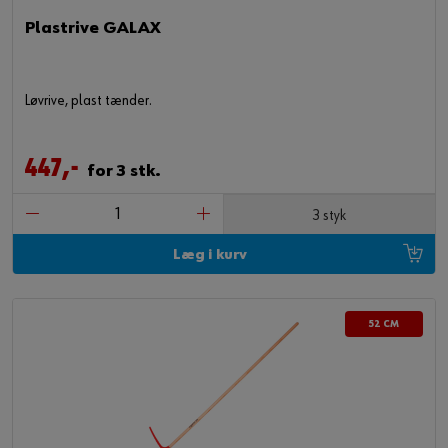
Plastrive GALAX
Løvrive, plast tænder.
447,-
for 3 stk.
3 styk
Læg i kurv
52 CM