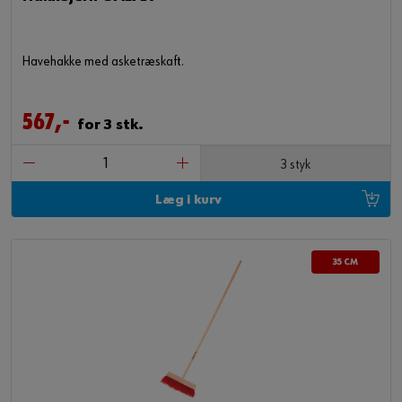
Havehakke med asketræskaft.
567,-
for 3 stk.
3 styk
Læg i kurv
35 CM