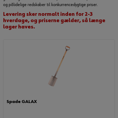
og pålidelige redskaber til konkurrencedygtige priser.
Guide til selvvalgt brugernavn
Levering sker normalt inden for 2-3
eller
hverdage, og priserne gælder, så længe
lager haves.
Har du lyst til at være en online kunde?
Tilmeld dig her i tre enkle trin for at bruge alle funktionerne i
shoppen.
Kun salg til erhvervskunder
Bliv kunde / Opret online bruger
Spade GALAX