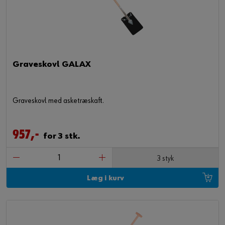
Graveskovl GALAX
Graveskovl med asketræskaft.
957,-
for 3 stk.
3 styk
Læg i kurv