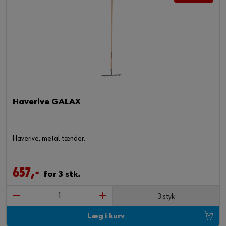
Haverive GALAX
Haverive, metal tænder.
657,-
for 3 stk.
3 styk
Læg i kurv