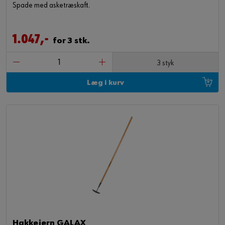
Spade med asketræskaft.
1.047,-
for 3 stk.
3 styk
Læg i kurv
Hakkejern GALAX