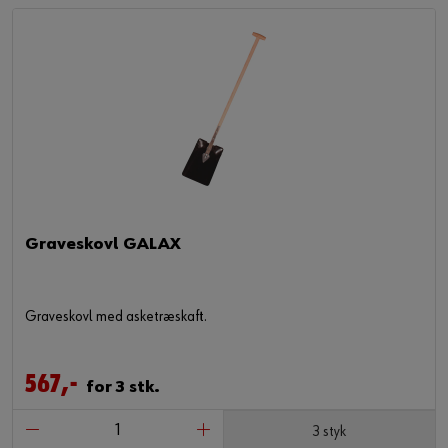
Graveskovl GALAX
Graveskovl med asketræskaft.
567,-
for 3 stk.
3 styk