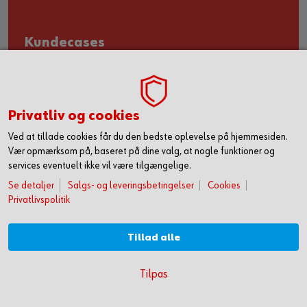
Kundecases
Privatliv og cookies
Ved at tillade cookies får du den bedste oplevelse på hjemmesiden.
Vær opmærksom på, baseret på dine valg, at nogle funktioner og
services eventuelt ikke vil være tilgængelige.
Se detaljer
Salgs- og leveringsbetingelser
Cookies
Privatlivspolitik
Tillad alle
KOM HURTIGT I GANG MED ONLINE HANDEL
Nyhedsbrev
Tilpas
OPRET DIG OG FÅ ADGANG TIL 50.000 PRODUKTER >