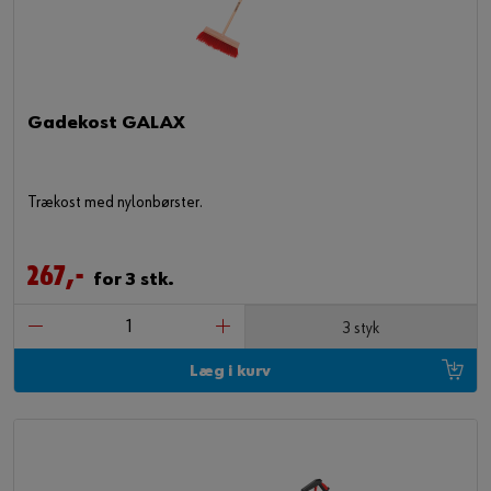
Gadekost GALAX
Trækost med nylonbørster.
267,-
for 3 stk.
3 styk
Læg i kurv