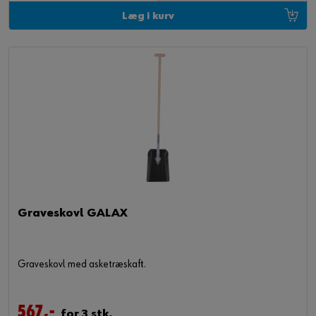
Læg i kurv
Graveskovl GALAX
Graveskovl med asketræskaft.
567,-
for 3 stk.