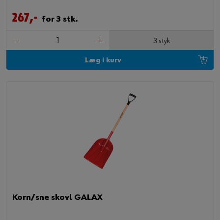
267,-
for 3 stk.
3 styk
Læg i kurv
Korn/sne skovl GALAX