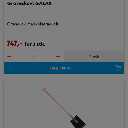
Graveskovl GALAX
Graveskovl med asketræskaft.
747,-
for 3 stk.
3 styk
Læg i kurv