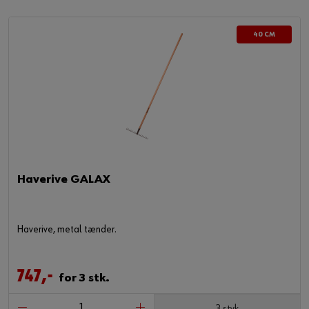
40 CM
Haverive GALAX
Haverive, metal tænder.
747,-
for 3 stk.
3 styk