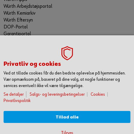
Würth Arbejdstøjsportal
Würth Kemiarkiv
Würth Eftersyn
DOP-Portal
Garantiportal
ORSY® Planning Tool
WÜRTH TECHNICAL SOFTWARE II
TILMELD NYHEDSBREVET
Privatliv og cookies
Gå ikke glip af nyheder og skarpe tilbud. Hold dig opdateret
Ved at tillade cookies får du den bedste oplevelse på hjemmesiden.
via vores nyhedsbrev. Så får du de seneste nyheder, gode
Vær opmærksom på, baseret på dine valg, at nogle funktioner og
tilbud og kampagner samt tips og tricks direkte i din
services eventuelt ikke vil være tilgængelige.
mailindbakke.
Se detaljer
Salgs- og leveringsbetingelser
Cookies
Du tilmelder dig her
Privatlivspolitik
FØLG OS HER
Tillad alle
KOM HURTIGT I GANG MED ONLINE HANDEL
Tilpas
OPRET DIG OG FÅ ADGANG TIL 50.000 PRODUKTER >