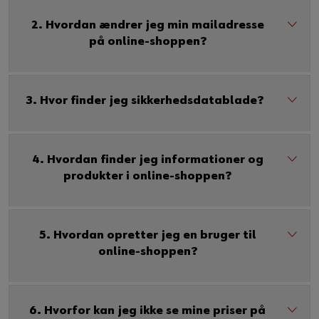
Guide til selvvalgt brugernavn
2. Hvordan ændrer jeg min mailadresse
på online-shoppen?
eller
Har du lyst til at være en online kunde?
3. Hvor finder jeg sikkerhedsdatablade?
Tilmeld dig her i tre enkle trin for at bruge alle funktionerne i
shoppen.
Kun salg til erhvervskunder
4. Hvordan finder jeg informationer og
produkter i online-shoppen?
Bliv kunde / Opret online bruger
5. Hvordan opretter jeg en bruger til
online-shoppen?
6. Hvorfor kan jeg ikke se mine priser på