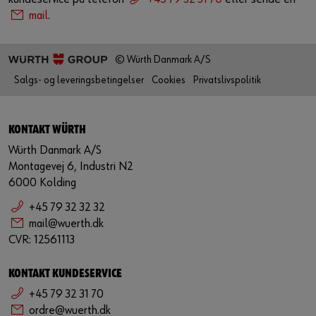
mail
.
© Würth Danmark A/S
Salgs- og leveringsbetingelser
Cookies
Privatslivspolitik
KONTAKT WÜRTH
Würth Danmark A/S
Montagevej 6, Industri N2
6000 Kolding
+45 79 32 32 32
mail@wuerth.dk
CVR: 12561113
KONTAKT KUNDESERVICE
+45 79 32 31 70
ordre@wuerth.dk