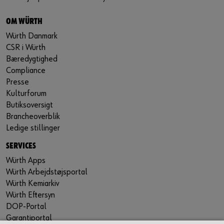
OM WÜRTH
Würth Danmark
CSR i Würth
Bæredygtighed
Compliance
Presse
Kulturforum
Butiksoversigt
Brancheoverblik
Ledige stillinger
SERVICES
Würth Apps
Würth Arbejdstøjsportal
Würth Kemiarkiv
Würth Eftersyn
DOP-Portal
Garantiportal