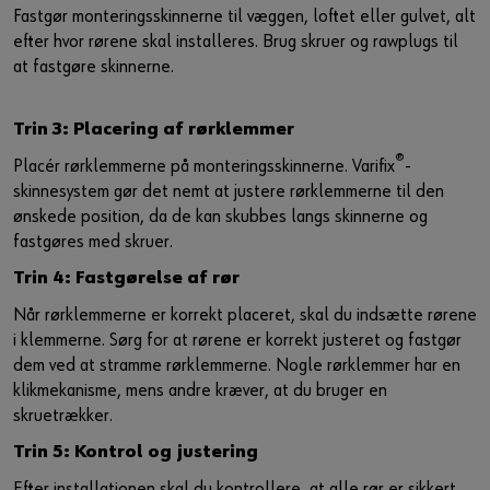
Fastgør monteringsskinnerne til væggen, loftet eller gulvet, alt
efter hvor rørene skal installeres. Brug skruer og rawplugs til
at fastgøre skinnerne.
Trin 3: Placering af rørklemmer
®
Placér rørklemmerne på monteringsskinnerne. Varifix
-
skinnesystem gør det nemt at justere rørklemmerne til den
ønskede position, da de kan skubbes langs skinnerne og
fastgøres med skruer.
Trin 4: Fastgørelse af rør
Når rørklemmerne er korrekt placeret, skal du indsætte rørene
i klemmerne. Sørg for at rørene er korrekt justeret og fastgør
dem ved at stramme rørklemmerne. Nogle rørklemmer har en
klikmekanisme, mens andre kræver, at du bruger en
skruetrækker.
Trin 5: Kontrol og justering
Efter installationen skal du kontrollere, at alle rør er sikkert