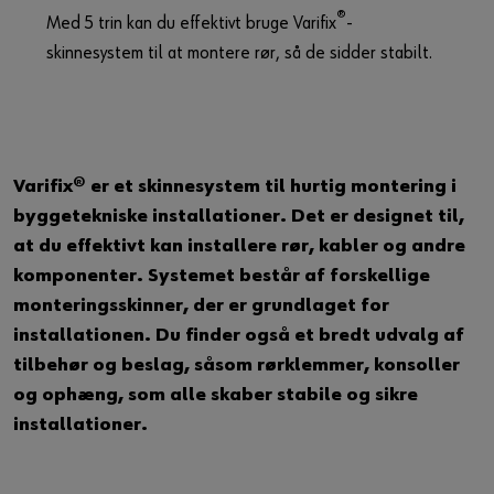
®
Guide til selvvalgt brugernavn
Med 5 trin kan du effektivt bruge Varifix
-
skinnesystem til at montere rør, så de sidder stabilt.
eller
Har du lyst til at være en online kunde?
Tilmeld dig her i tre enkle trin for at bruge alle funktionerne i
Varifix® er et skinnesystem til hurtig montering i
shoppen.
byggetekniske installationer. Det er designet til,
Kun salg til erhvervskunder
at du effektivt kan installere rør, kabler og andre
komponenter. Systemet består af forskellige
Bliv kunde / Opret online bruger
monteringsskinner, der er grundlaget for
installationen. Du finder også et bredt udvalg af
tilbehør og beslag, såsom rørklemmer, konsoller
og ophæng, som alle skaber stabile og sikre
installationer.