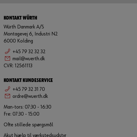
KONTAKT WÜRTH
Würth Danmark A/S
Montagevej 6, Industri N2
6000 Kolding
+45 79 32 32 32
mail@wuerth.dk
CVR: 12561113
KONTAKT KUNDESERVICE
+45 79 32 31 70
ordre@wuerth.dk
Man-tors: 07:30 - 16:30
Fre: 07:30 - 15:00
Ofte stillede spørgsmål
Akut hjælp til værkstedsudstyr