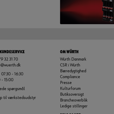
 KUNDESERVICE
OM WÜRTH
79 32 31 70
Würth Danmark
e@wuerth.dk
CSR i Würth
Bæredygtighed
 07:30 - 16:30
Compliance
0 - 15:00
Presse
Kulturforum
lede spørgsmål
Butiksoversigt
p til værkstedsudstyr
Brancheoverblik
Ledige stillinger