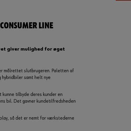
Adgangskode
 CONSUMER LINE
G
l
Det giver mulighed for øget
e
m
t
d
er målrettet slutbrugeren. Paletten af
i
g hybridbiler samt helt nye
t
k
t kunne tilbyde deres kunder en
o
ens bil. Det gavner kundetilfredsheden
d
e
o
play, så det er nemt for værkstederne
r
d