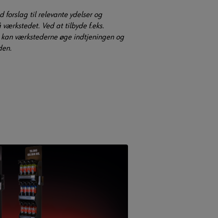
?
 forslag til relevante ydelser og
Husk
 værkstedet. Ved at tilbyde f.eks.
login
er kan værkstederne øge indtjeningen og
data
den.
Login
eller
H
a
r
d
u
l
y
s