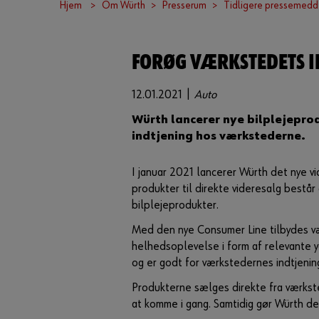
Hjem
Om Würth
Presserum
Tidligere pressemedd
FORØG VÆRKSTEDETS I
12.01.2021 |
Auto
Würth lancerer nye bilplejeprod
indtjening hos værkstederne.
I januar 2021 lancerer Würth det nye v
produkter til direkte videresalg består
bilplejeprodukter.
Med den nye Consumer Line tilbydes væ
helhedsoplevelse i form af relevante 
og er godt for værkstedernes indtjenin
Produkterne sælges direkte fra værkst
at komme i gang. Samtidig gør Würth d