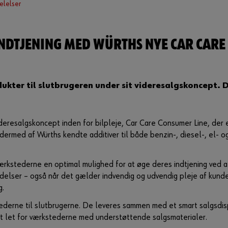
elelser
NDTJENING MED WÜRTHS NYE CAR CARE
ukter til slutbrugeren under sit videresalgskoncept. 
ideresalgskoncept inden for bilpleje, Car Care Consumer Line, der 
 dermed af Würths kendte additiver til både benzin-, diesel-, el- o
rkstederne en optimal mulighed for at øge deres indtjening ved a
ydelser – også når det gælder indvendig og udvendig pleje af kund
g.
ederne til slutbrugerne. De leveres sammen med et smart salgsdis
et let for værkstederne med understøttende salgsmaterialer.