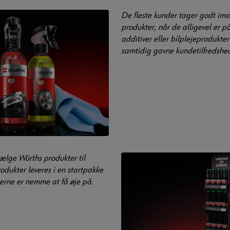
De fleste kunder tager godt imod
produkter, når de alligevel er på
additiver eller bilplejeprodukt
samtidig gavne kundetilfredshe
ælge Würths produkter til
odukter leveres i en startpakke
erne er nemme at få øje på.