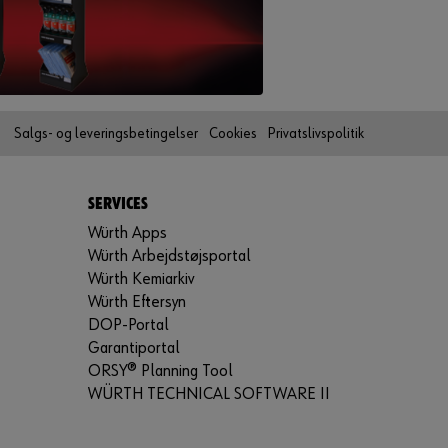
t
t
i
l
a
t
v
Salgs- og leveringsbetingelser
Cookies
Privatslivspolitik
æ
r
e
e
SERVICES
n
o
Würth Apps
n
Würth Arbejdstøjsportal
l
Würth Kemiarkiv
i
Würth Eftersyn
n
e
DOP-Portal
k
Garantiportal
u
ORSY® Planning Tool
n
WÜRTH TECHNICAL SOFTWARE II
d
e
?