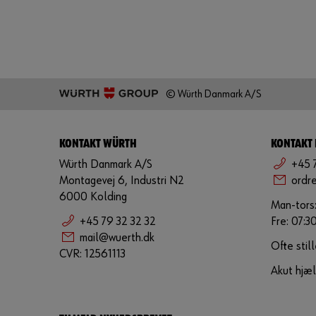
© Würth Danmark A/S
KONTAKT WÜRTH
KONTAKT
Würth Danmark A/S
+45 
Montagevej 6, Industri N2
ordr
6000 Kolding
Man-tors:
+45 79 32 32 32
Fre: 07:3
mail@wuerth.dk
Ofte stil
CVR: 12561113
Akut hjæl