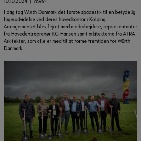
10.10.2024 |
Würth
Guide til selvvalgt brugernavn
I dag tog Würth Danmark det første spadestik til en betydelig
eller
lagerudvidelse ved deres hovedkontor i Kolding.
Arrangementet blev fejret med medarbejdere, repræsentanter
Har du lyst til at være en online kunde?
fra Hovedentreprenør KG Hansen samt arkitekterne fra ATRA
Arkitekter, som alle er med til at forme fremtiden for Würth
Tilmeld dig her i tre enkle trin for at bruge alle funktionerne i
Danmark.
shoppen.
Kun salg til erhvervskunder
Bliv kunde / Opret online bruger