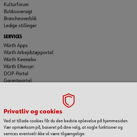
Kulturforum
Butiksoversigt
Brancheoverblik
Ledige stillinger
SERVICES
Würth Apps
Würth Arbejdstøjsportal
Würth Kemiarkiv
Würth Eftersyn
DOP-Portal
Garantiportal
ORSY® Planning Tool
WÜRTH TECHNICAL SOFTWARE II
TILMELD NYHEDSBREVET
Privatliv og cookies
Gå ikke glip af nyheder og skarpe tilbud. Hold dig opdateret
Ved at tillade cookies får du den bedste oplevelse på hjemmesiden.
via vores nyhedsbrev. Så får du de seneste nyheder, gode
Vær opmærksom på, baseret på dine valg, at nogle funktioner og
tilbud og kampagner samt tips og tricks direkte i din
services eventuelt ikke vil være tilgængelige.
mailindbakke.