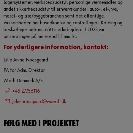
lagersystemer, værkstedsudstyr, personlige værnemidler og
andet sikkerhedsudstyr til erhvervskunder i auto-, el-, vvs,
metal- og træ/byggebranchen samt det offentlige.
Virksomheden har hovedkontor og centrallager i Kolding og
beskæftiger omkring 650 medarbejdere. I 2023 var
omsætningen på mere end 1,1 mia. kr.
For yderligere information, kontakt:
Julie Anine Noesgaard
PA for Adm. Direktør
Würth Danmark A/S
+45 27756116
Julie.noesgaard@wuerth.dk
FØLG MED I PROJEKTET