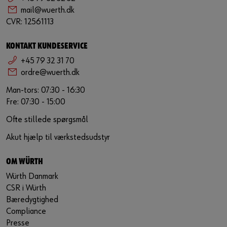
mail@wuerth.dk
CVR: 12561113
KONTAKT KUNDESERVICE
+45 79 32 31 70
ordre@wuerth.dk
Man-tors: 07:30 - 16:30
Fre: 07:30 - 15:00
Ofte stillede spørgsmål
Akut hjælp til værkstedsudstyr
OM WÜRTH
Würth Danmark
CSR i Würth
Bæredygtighed
Compliance
Presse