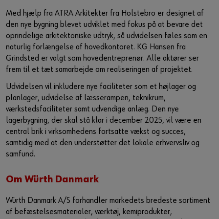
Med hjælp fra ATRA Arkitekter fra Holstebro er designet af
den nye bygning blevet udviklet med fokus på at bevare det
oprindelige arkitektoniske udtryk, så udvidelsen føles som en
naturlig forlængelse af hovedkontoret. KG Hansen fra
Grindsted er valgt som hovedentreprenør. Alle aktører ser
frem til et tæt samarbejde om realiseringen af projektet.
Udvidelsen vil inkludere nye faciliteter som et højlager og
planlager, udvidelse af læsserampen, teknikrum,
værkstedsfaciliteter samt udvendige anlæg. Den nye
lagerbygning, der skal stå klar i december 2025, vil være en
central brik i virksomhedens fortsatte vækst og succes,
samtidig med at den understøtter det lokale erhvervsliv og
samfund.
Om Würth Danmark
Würth Danmark A/S forhandler markedets bredeste sortiment
af befæstelsesmaterialer, værktøj, kemiprodukter,