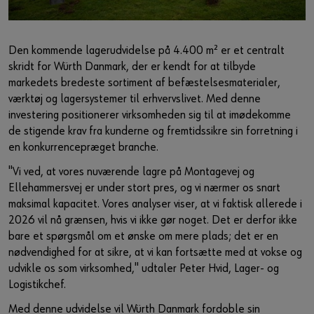
Den kommende lagerudvidelse på 4.400 m² er et centralt
skridt for Würth Danmark, der er kendt for at tilbyde
markedets bredeste sortiment af befæstelsesmaterialer,
værktøj og lagersystemer til erhvervslivet. Med denne
investering positionerer virksomheden sig til at imødekomme
de stigende krav fra kunderne og fremtidssikre sin forretning i
en konkurrencepræget branche.
"Vi ved, at vores nuværende lagre på Montagevej og
Ellehammersvej er under stort pres, og vi nærmer os snart
maksimal kapacitet. Vores analyser viser, at vi faktisk allerede i
2026 vil nå grænsen, hvis vi ikke gør noget. Det er derfor ikke
bare et spørgsmål om et ønske om mere plads; det er en
nødvendighed for at sikre, at vi kan fortsætte med at vokse og
udvikle os som virksomhed," udtaler Peter Hvid, Lager- og
Logistikchef.
Med denne udvidelse vil Würth Danmark fordoble sin