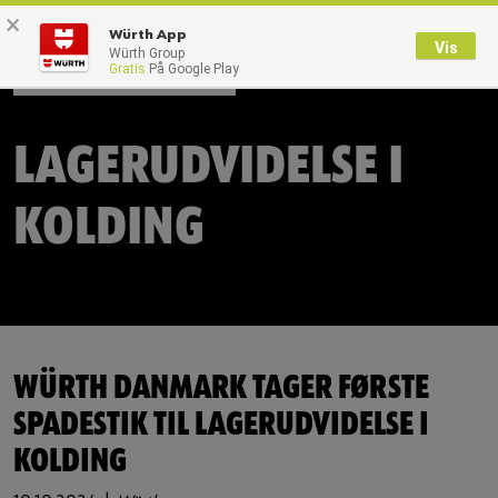
×
0
Würth App
Vis
Würth Group
WÜRTH
Gratis
På Google Play
Tilbage
Med brugernavn
Log på med kundenummer
LAGERUDVIDELSE I
Brugernavn
KOLDING
Adgangskode
Glemt dit kodeord?
WÜRTH DANMARK TAGER FØRSTE
SPADESTIK TIL LAGERUDVIDELSE I
Husk login data
KOLDING
Login