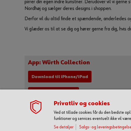
pirrer din egen indre kunstner. Derudover vil vi gern
Nordhøj og sælger deres designs i shoppen.
Derfor vil du altid finde et spændende, anderledes og
Vi glæder os til at se dig og hører gerne fra dig, hvis d
App: Würth Collection
Download til iPhone/iPad
Downlad til Android
Privatliv og cookies
Ved at tillade cookies får du den bedste o
funktioner og services eventuelt ikke vil vær
Se detaljer
Salgs- og leveringsbetingels