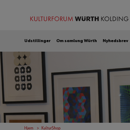
Udstillinger
Om samlung Würth
Nyhedsbrev
Hjem
KulturShop