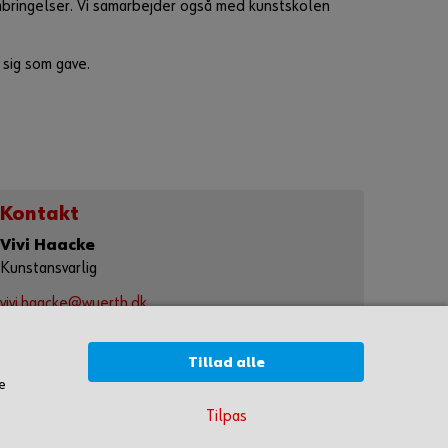
embringelser. Vi samarbejder også med kunstskolen
 sig som gave.
Kontakt
Vivi Haacke
Kunstansvarlig
vivi.haacke@wuerth.dk
Tlf.: +45 79 32 32 32
Montagevej 6
Tillad alle
6000 Kolding
e
Tilpas