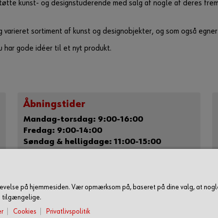
e støtte kunst- og designstuderende med salg af nogle af deres fr
 varieret sortiment af kunst og designobjekter, og som også egner
u har gode idéer til et nyt produkt.
Åbningstider
Mandag-torsdag: 9:00-16:00
Fredag: 9:00-14:00
Søndag & helligdage: 11:00-15:00
Lukket:
Lørdage
24. december - 2. januar
(begge dage inkl.)
plevelse på hjemmesiden. Vær opmærksom på, baseret på dine valg, at nogl
e tilgængelige.
er
Cookies
Privatlivspolitik