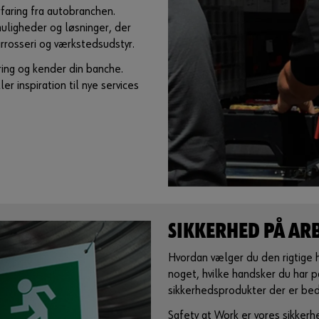
oplevelsen for dine kunder og øge sikkerheden på
rfaring fra autobranchen.
vejen
muligheder og løsninger, der
karrosseri og værkstedsudstyr.
Læs mere
ring og kender din banche.
er inspiration til nye services
SIKKERHED PÅ AR
Hvordan vælger du den rigtige h
noget, hvilke handsker du har på
sikkerhedsprodukter der er beds
Safety at Work er vores sikkerh