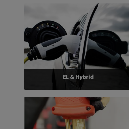
EL & Hybrid
Würth kan hjælpe dig med det rette udstyr til
håndtering af el-køretøjer. Hos os finder du både
værktøj, værnemidler og produkter til markering af
arbejdspladsen, så sikkerheden optimeres.