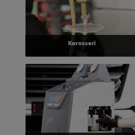
Læs mere
Karosseri
Har du det rette udstyr og kompetencer til at fikse
ridser og buler? Få hjælp af Würth
karrosserispecialister til at optimere dine
arbejdsgange og vælge det rette udstyr.
Læs mere