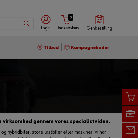
0
Login
Indkøbskurv
Genbestilling
Log
Tilbud
Kampagnekoder
på
med
Med
med
Würth-
brugernavn
kundenummer
app
Kundenummer
Partnernummer
n virksomhed gennem vores specialistviden.
g hybridbiler, store lastbiler eller maskiner. Vi har