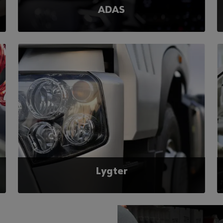
ADAS
Med ADAS (Advanced Driver Assistance Systems)
sikrer du din kunde en komfortabel og sikker
køreoplevelse. Det vigtige her, er den korrekte
kalibrering.
Læs mere
Lygter
Pæreskift, lygtejustering og –polering er tre
områder, hvor du kan skabe værdi i køre-