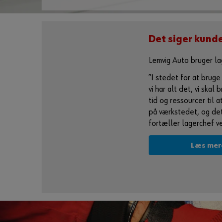
Det siger kund
Lemvig Auto bruger l
”I stedet for at brug
vi har alt det, vi skal 
tid og ressourcer til
på værkstedet, og det 
fortæller lagerchef v
Læs mer