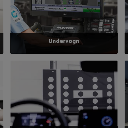
Læs mere
Undervogn
6 ud af 10 biler er ude af sporing. Derfor er
undervognen et område, der bør være stort fokus
på. Særlig sporing men også hjul afbalancering er
med til at sikre dit autoværksteds fremtidige
indtjening.
Læs mere