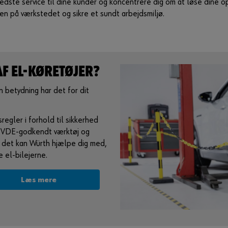
dste service til dine kunder og koncentrere dig om at løse dine opg
en på værkstedet og sikre et sundt arbejdsmiljø.
AF EL-KØRETØJER?
n betydning har det for dit
egler i forhold til sikkerhed
å VDE-godkendt værktøj og
t det kan Würth hjælpe dig med,
e el-bilejerne.
Læs mere