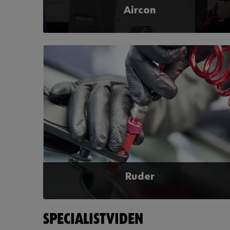
Aircon
Aircon (AC) findes i de fleste biler, og aircon-
service er aktuelt hele året. Det er derfor en
oplagt indtjeningsmulighed for dig og dit værksted
at tilbyde airconservice.
Læs mere
Ruder
Würth har netop det, du skal bruge når du skal
SPECIALISTVIDEN
reparere eller skifte ruder. Se vores store udvalg