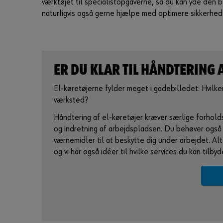
værktøjet til specialistopgaverne, så du kan yde den be
naturligvis også gerne hjælpe med optimere sikkerhed
ER DU KLAR TIL HÅNDTERING 
El-køretøjerne fylder meget i gadebilledet. Hvilke
værksted?
Håndtering af el-køretøjer kræver særlige forholdsr
og indretning af arbejdspladsen. Du behøver ogs
værnemidler til at beskytte dig under arbejdet. Al
og vi har også idéer til hvilke services du kan tilbyd