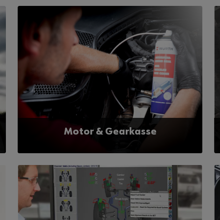
Motor & Gearkasse
Hold motor og gearkasse i topform med Würths
produkter. Brug vores motorrens og additiver til
forebyggelse og problemløsning for dine kunder,
så du sikrer deres køretøjer optimal ydeevne og
lang levetid.