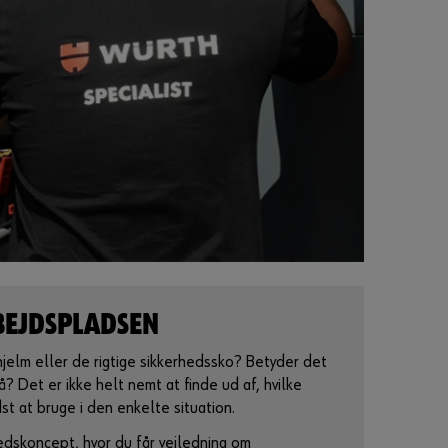
o
på særlige services, som du kan tilbyde dine
r
kunder når bilen alligevel er på værksted
a
t
Læs mere
b
l
i
v
e
k
u
n
d
e
BEJDSPLADSEN
B
jelm eller de rigtige sikkerhedssko? Betyder det
l
i
? Det er ikke helt nemt at finde ud af, hvilke
v
t at bruge i den enkelte situation.
k
u
n
edskoncept, hvor du får vejledning om