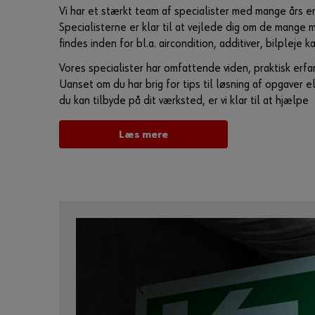
af relevante produkter og gør rudeskift til en leg.
Vi har et stærkt team af specialister med mange års e
Specialisterne er klar til at vejlede dig om de mange 
Læs mere
findes inden for bl.a. aircondition, additiver, bilpleje 
Vores specialister har omfattende viden, praktisk erfa
Uanset om du har brig for tips til løsning af opgaver ell
du kan tilbyde på dit værksted, er vi klar til at hjælpe
Læs mere