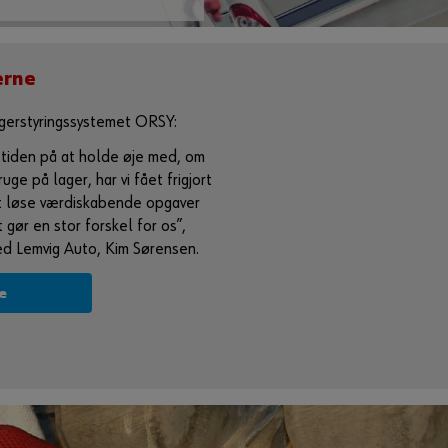
erne
agerstyringssystemet ORSY:
e tiden på at holde øje med, om
bruge på lager, har vi fået frigjort
 at løse værdiskabende opgaver
gør en stor forskel for os”,
ed Lemvig Auto, Kim Sørensen.
e