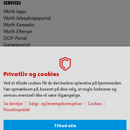
SERVICES
Würth Apps
Würth Arbejdstøjsportal
Würth Kemiarkiv
Würth Eftersyn
DOP-Portal
Garantiportal
ORSY® Planning Tool
WÜRTH TECHNICAL SOFTWARE II
TILMELD NYHEDSBREVET
Privatliv og cookies
Gå ikke glip af nyheder og skarpe tilbud. Hold dig opdateret
Ved at tillade cookies får du den bedste oplevelse på hjemmesiden.
via vores nyhedsbrev. Så får du de seneste nyheder, gode
Vær opmærksom på, baseret på dine valg, at nogle funktioner og
tilbud og kampagner samt tips og tricks direkte i din
services eventuelt ikke vil være tilgængelige.
mailindbakke.
Se detaljer
Salgs- og leveringsbetingelser
Cookies
Du tilmelder dig her
Privatlivspolitik
FØLG OS HER
Tillad alle