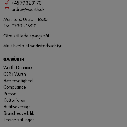
+45 79 32 31 70
ordre@wuerth.dk
Man-tors: 07:30 - 16:30
Fre: 07:30 - 15:00
Ofte stillede spørgsmål
Akut hjælp til værkstedsudstyr
OM WÜRTH
Würth Danmark
CSR i Würth
Bæredygtighed
Compliance
Presse
Kulturforum
Butiksoversigt
Brancheoverblik
Ledige stillinger