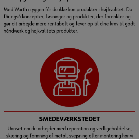
Guide til selvvalgt brugernavn
Med Würth i ryggen får du ikke kun produkter i høj kvalitet. Du
får også koncepter, løsninger og produkter, der forenkler og
eller
gør dit arbejde mere rentabelt og lever op til dine krav til godt
håndværk og højkvalitets produkter.
Har du lyst til at være en online kunde?
Tilmeld dig her i tre enkle trin for at bruge alle funktionerne i
shoppen.
Kun salg til erhvervskunder
Bliv kunde / Opret online bruger
SMEDEVÆRKSTEDET
Uanset om du arbejder med reparation og vedligeholdelse,
skæring og formning af metal, svejsning eller montering har vi