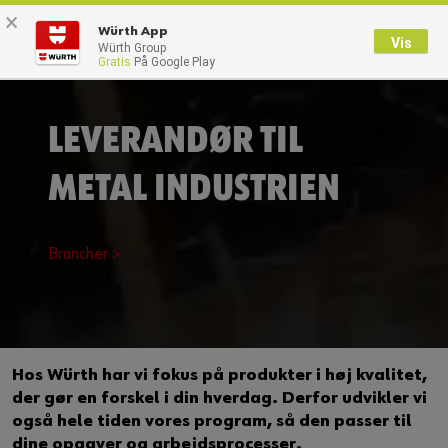
×
0
Würth App
Vis
Würth Group
Gratis
På Google Play
Tilbage
Med brugernavn
Log på med kundenummer
LEVERANDØR TIL
METAL INDUSTRIEN
Brugernavn
Brancher >
Adgangskode
Glemt dit kodeord?
Hos Würth har vi fokus på produkter i høj kvalitet,
Husk login data
der gør en forskel i din hverdag. Derfor udvikler vi
også hele tiden vores program, så den passer til
Login
dine opgaver og arbejdsprocesser.