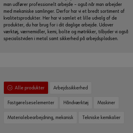
man udfører professionelt arbejde – også når man arbejder
Guide til selvvalgt brugernavn
med mekaniske samlinger. Derfor har vi et bredt sortiment af
eller
kvalitetsprodukter. Her har vi samlet et lille udvalg af de
produkter, du har brug for i dit daglige arbejde. Udover
Har du lyst til at være en online kunde?
værktøj, værnemidler, kemi, bolte og møtrikker, tilbyder vi også
specialistviden i metal samt sikkerhed på arbejdspladsen.
Tilmeld dig her i tre enkle trin for at bruge alle funktionerne i
shoppen.
Kun salg til erhvervskunder
Bliv kunde / Opret online bruger
Arbejdssikkerhed
Alle produkter
Fastgørelseselementer
Håndværktøj
Maskiner
Materialebearbejdning, mekanisk
Tekniske kemikalier