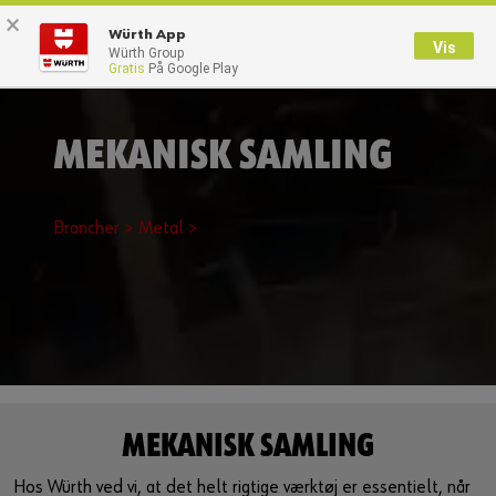
×
0
Würth App
Vis
Würth Group
Gratis
På Google Play
Tilbage
Med brugernavn
Log på med kundenummer
MEKANISK SAMLING
Brugernavn
Brancher >
Metal >
Adgangskode
Glemt dit kodeord?
Husk login data
MEKANISK SAMLING
Login
Hos Würth ved vi, at det helt rigtige værktøj er essentielt, når