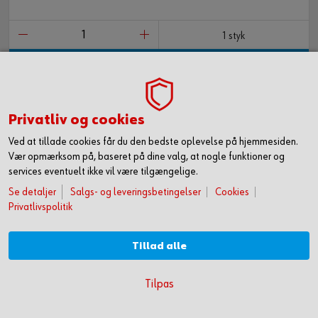
1 styk
Læg i kurv
Privatliv og cookies
Ved at tillade cookies får du den bedste oplevelse på hjemmesiden.
Vær opmærksom på, baseret på dine valg, at nogle funktioner og
services eventuelt ikke vil være tilgængelige.
Se detaljer
Salgs- og leveringsbetingelser
Cookies
Privatlivspolitik
Tillad alle
RENSEVÆSKE
KOM HURTIGT I GANG MED ONLINE HANDEL
Tilpas
OPRET DIG OG FÅ ADGANG TIL 50.000 PRODUKTER >
MULTICLEAN - NSF RENSEVÆSKE, 400 ML.