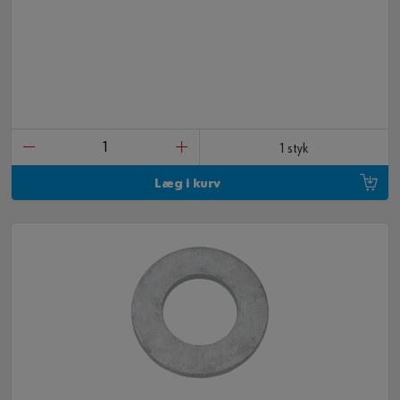
1 styk
Læg i kurv