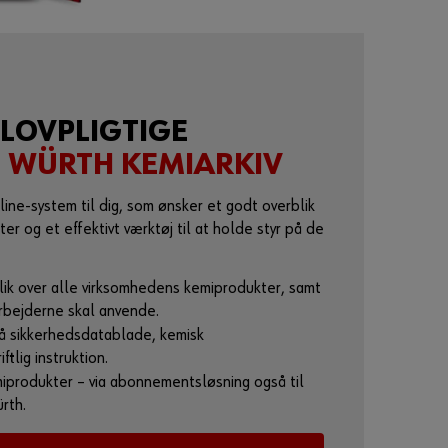
o
r
a
t
b
l
 LOVPLIGTIGE
i
D
WÜRTH KEMIARKIV
v
e
line-system til dig, som ønsker et godt overblik
k
r og et effektivt værktøj til at holde styr på de
u
n
d
lik over alle virksomhedens kemiprodukter, samt
e
rbejderne skal anvende.
på sikkerhedsdatablade, kemisk
B
ftlig instruktion.
l
i
miprodukter – via abonnementsløsning også til
v
rth.
k
u
n