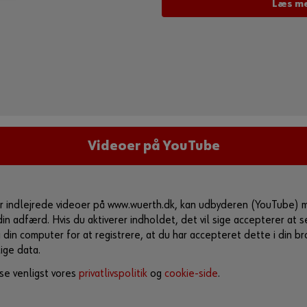
Læs me
Videoer på YouTube
er indlejrede videoer på www.wuerth.dk, kan udbyderen (YouTube) 
n adfærd. Hvis du aktiverer indholdet, det vil sige accepterer at s
 din computer for at registrere, at du har accepteret dette i din 
ige data.
 se venligst vores
privatlivspolitik
og
cookie-side
.