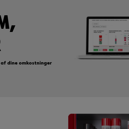
M,
R
l af dine omkostninger