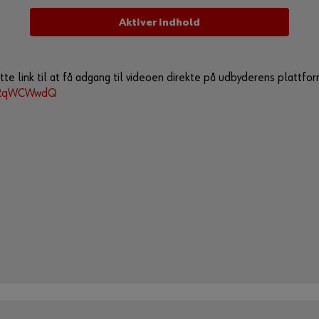
Aktiver indhold
te link til at få adgang til videoen direkte på udbyderens plattfor
IFRqWCWwdQ