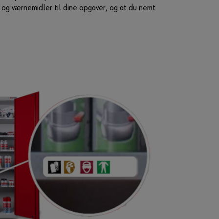
K
 og værnemidler til dine opgaver, og at du nemt
r
æ
v
e
r
e
t
C
V
R
-
n
u
m
m
e
r
f