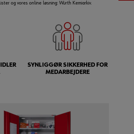
ster og vores online løsning: Würth Kemiarkiv.
Adgangskode
G
l
e
m
IDLER
SYNLIGGØR SIKKERHED FOR
t
E
MEDARBEJDERE
d
i
t
k
o
d
e
o
r
d