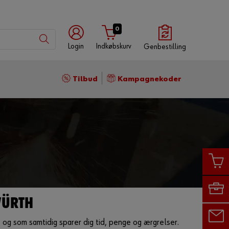
0
Login
Indkøbskurv
Genbestilling
Log
Tilbud
Kampagnekoder
på
med
Med
med
Würth-
brugernavn
kundenummer
app
Kundenummer
Partnernummer
WÜRTH
og som samtidig sparer dig tid, penge og ærgrelser.