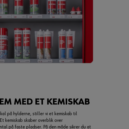
t
t
i
l
a
t
v
æ
r
e
e
n
o
n
l
i
n
e
k
EM MED ET KEMISKAB
u
n
d
al på hylderne, stiller vi et kemiskab til
e
Et kemiskab skaber overblik over
?
antal på faste pladser. På den måde sikrer du at