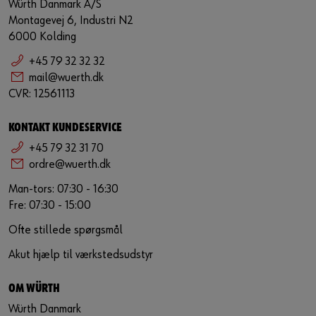
Würth Danmark A/S
Montagevej 6, Industri N2
6000 Kolding
+45 79 32 32 32
mail@wuerth.dk
CVR: 12561113
KONTAKT KUNDESERVICE
+45 79 32 31 70
ordre@wuerth.dk
Man-tors: 07:30 - 16:30
Fre: 07:30 - 15:00
Ofte stillede spørgsmål
Akut hjælp til værkstedsudstyr
OM WÜRTH
Würth Danmark