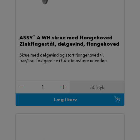
®
ASSY
4 WH skrue med flangehoved
Zinkflagestål, delgevind, flangehoved
Skrue med delgevind og stort flangehoved til
træ/træ-fastgørelse i C4-atmosfære udendørs
50 styk
Læg i kurv