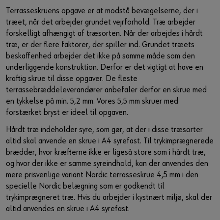
Terrasseskruens opgave er at modstå bevægelserne, der i
træet, når det arbejder grundet vejrforhold. Træ arbejder
forskelligt afhængigt af træsorten. Når der arbejdes i hårdt
træ, er der flere faktorer, der spiller ind. Grundet træets
beskaffenhed arbejder det ikke på samme måde som den
underliggende konstruktion. Derfor er det vigtigt at have en
kraftig skrue til disse opgaver. De fleste
terrassebræddeleverandører anbefaler derfor en skrue med
en tykkelse på min. 5,2 mm. Vores 5,5 mm skruer med
forstærket bryst er ideel til opgaven. ​
Hårdt træ indeholder syre, som gør, at der i disse træsorter
altid skal anvende en skrue i A4 syrefast. Til trykimprægnerede
brædder, hvor kræfterne ikke er ligeså store som i hårdt træ,
og hvor der ikke er samme syreindhold, kan der anvendes den
mere prisvenlige variant Nordic terrasseskrue 4,5 mm i den
specielle Nordic belægning som er godkendt til
trykimprægneret træ. Hvis du arbejder i kystnært miljø, skal der
altid anvendes en skrue i A4 syrefast. ​