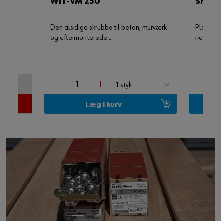
WIT-VM 250
SHAR
on og
Den alsidige skrubbe til beton, murværk
Plastra
nket
og eftermonterede
normerin
armeringsforbindelser
beton. 
er. Stål,
fremstill
 kærv
Læg i kurv