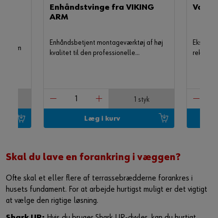
Enhåndstvinge fra VIKING
Vater
ARM
Enhåndsbetjent montageværktøj af høj
Ekstremt
king Arm
kvalitet til den professionelle
rektangu
håndværker
libelleg
afhængi
tyk
1 styk
Læg i kurv
Skal du lave en forankring i væggen?​
Ofte skal et eller flere af terrassebrædderne forankres i
husets fundament. For at arbejde hurtigst muligt er det vigtigt
at vælge den rigtige løsning.​
Shark UR:
Hvis du bruger Shark UR-dyvler, kan du hurtigt