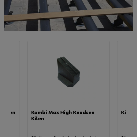
 Kilen
Kombi Max High Knudsen
Kile K
Kilen