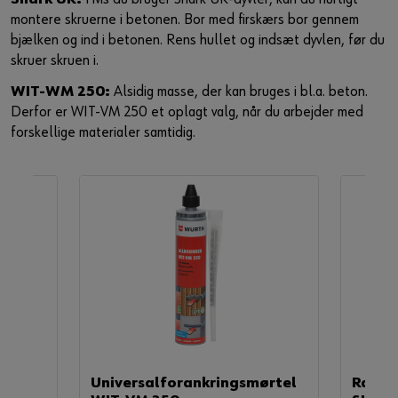
montere skruerne i betonen. Bor med firskærs bor gennem
bjælken og ind i betonen. Rens hullet og indsæt dyvlen, før du
skruer skruen i.​
WIT-WM 250:
Alsidig masse, der kan bruges i bl.a. beton.
Derfor er WIT-VM 250 et oplagt valg, når du arbejder med
forskellige materialer samtidig.
inket
Universalforankringsmørtel
Ramme