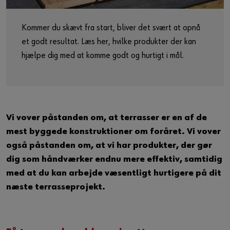
Guide til selvvalgt brugernavn
Kommer du skævt fra start, bliver det svært at opnå
eller
et godt resultat. Læs her, hvilke produkter der kan
Har du lyst til at være en online kunde?
hjælpe dig med at komme godt og hurtigt i mål.
Tilmeld dig her i tre enkle trin for at bruge alle funktionerne i
shoppen.
Kun salg til erhvervskunder
Vi vover påstanden om, at terrasser er en af de
Bliv kunde / Opret online bruger
mest byggede konstruktioner om foråret. Vi vover
også påstanden om, at vi har produkter, der gør
dig som håndværker endnu mere effektiv, samtidig
med at du kan arbejde væsentligt hurtigere på dit
næste terrasseprojekt.