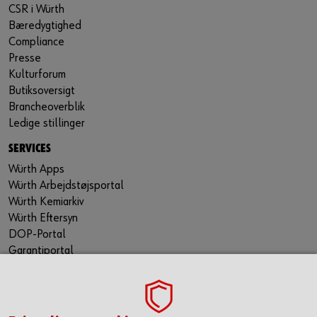
CSR i Würth
Bæredygtighed
Compliance
Presse
Kulturforum
Butiksoversigt
Brancheoverblik
Ledige stillinger
SERVICES
Würth Apps
Würth Arbejdstøjsportal
Würth Kemiarkiv
Würth Eftersyn
DOP-Portal
Garantiportal
ORSY® Planning Tool
WÜRTH TECHNICAL SOFTWARE II
TILMELD NYHEDSBREVET