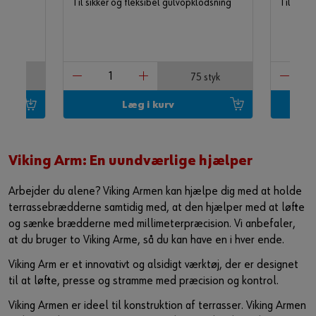
dsning
Til sikker og fleksibel gulvopklodsning
Til nøja
styk
75 styk
Læg i kurv
Viking Arm: En uundværlige hjælper​
Arbejder du alene? Viking Armen kan hjælpe dig med at holde
terrassebrædderne samtidig med, at den hjælper med at løfte
og sænke brædderne med millimeterpræcision. Vi anbefaler,
at du bruger to Viking Arme, så du kan have en i hver ende. ​
Viking Arm er et innovativt og alsidigt værktøj, der er designet
til at løfte, presse og stramme med præcision og kontrol. ​
Viking Armen er ideel til konstruktion af terrasser. Viking Armen