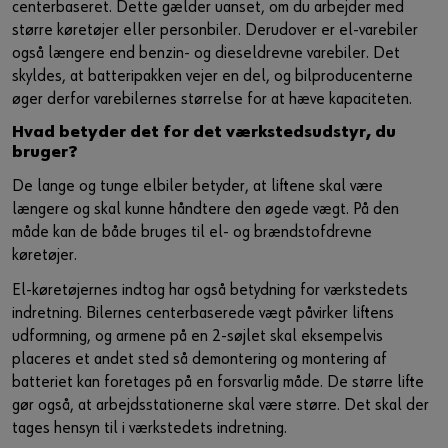
centerbaseret. Dette gælder uanset, om du arbejder med
større køretøjer eller personbiler. Derudover er el-varebiler
også længere end benzin- og dieseldrevne varebiler. Det
skyldes, at batteripakken vejer en del, og bilproducenterne
øger derfor varebilernes størrelse for at hæve kapaciteten.
Hvad betyder det for det værkstedsudstyr, du
bruger?
De lange og tunge elbiler betyder, at liftene skal være
længere og skal kunne håndtere den øgede vægt. På den
måde kan de både bruges til el- og brændstofdrevne
køretøjer.
El-køretøjernes indtog har også betydning for værkstedets
indretning. Bilernes centerbaserede vægt påvirker liftens
udformning, og armene på en 2-søjlet skal eksempelvis
placeres et andet sted så demontering og montering af
batteriet kan foretages på en forsvarlig måde. De større lifte
gør også, at arbejdsstationerne skal være større. Det skal der
tages hensyn til i værkstedets indretning.