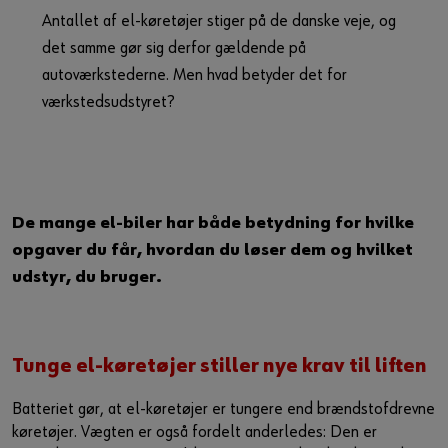
Guide til selvvalgt brugernavn
Antallet af el-køretøjer stiger på de danske veje, og
det samme gør sig derfor gældende på
eller
autoværkstederne. Men hvad betyder det for
værkstedsudstyret?
Har du lyst til at være en online kunde?
Tilmeld dig her i tre enkle trin for at bruge alle funktionerne i
shoppen.
Kun salg til erhvervskunder
De mange el-biler har både betydning for hvilke
opgaver du får, hvordan du løser dem og hvilket
Bliv kunde / Opret online bruger
udstyr, du bruger.
Tunge el-køretøjer stiller nye krav til liften
Batteriet gør, at el-køretøjer er tungere end brændstofdrevne
køretøjer. Vægten er også fordelt anderledes: Den er