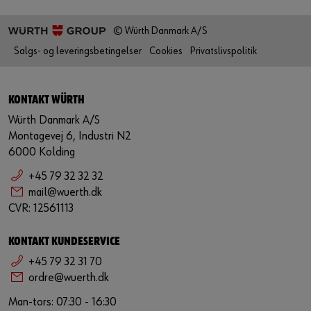
© Würth Danmark A/S
Salgs- og leveringsbetingelser
Cookies
Privatslivspolitik
KONTAKT WÜRTH
Würth Danmark A/S
Montagevej 6, Industri N2
6000 Kolding
+45 79 32 32 32
mail@wuerth.dk
CVR: 12561113
KONTAKT KUNDESERVICE
+45 79 32 31 70
ordre@wuerth.dk
Man-tors: 07:30 - 16:30