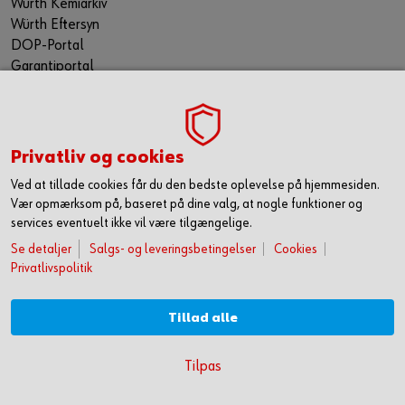
Würth Kemiarkiv
Würth Eftersyn
DOP-Portal
Garantiportal
ORSY® Planning Tool
WÜRTH TECHNICAL SOFTWARE II
TILMELD NYHEDSBREVET
Privatliv og cookies
Gå ikke glip af nyheder og skarpe tilbud. Hold dig opdateret
Ved at tillade cookies får du den bedste oplevelse på hjemmesiden.
via vores nyhedsbrev. Så får du de seneste nyheder, gode
Vær opmærksom på, baseret på dine valg, at nogle funktioner og
tilbud og kampagner samt tips og tricks direkte i din
services eventuelt ikke vil være tilgængelige.
mailindbakke.
Se detaljer
Salgs- og leveringsbetingelser
Cookies
Du tilmelder dig her
Privatlivspolitik
FØLG OS HER
Tillad alle
KOM HURTIGT I GANG MED ONLINE HANDEL
Tilpas
OPRET DIG OG FÅ ADGANG TIL 50.000 PRODUKTER >