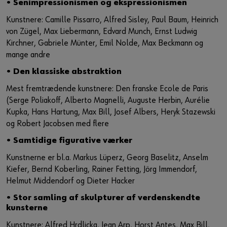
• Senimpressionismen og ekspressionismen
Kunstnere: Camille Pissarro, Alfred Sisley, Paul Baum, Heinrich
von Zügel, Max Liebermann, Edvard Munch, Ernst Ludwig
Kirchner, Gabriele Münter, Emil Nolde, Max Beckmann og
mange andre
• Den klassiske abstraktion
Mest fremtrædende kunstnere: Den franske Ecole de Paris
(Serge Poliakoff, Alberto Magnelli, Auguste Herbin, Aurélie
Kupka, Hans Hartung, Max Bill, Josef Albers, Heryk Stazewski
og Robert Jacobsen med flere
• Samtidige figurative værker
Kunstnerne er bl.a. Markus Lüperz, Georg Baselitz, Anselm
Kiefer, Bernd Koberling, Rainer Fetting, Jörg Immendorf,
Helmut Middendorf og Dieter Hacker
• Stor samling af skulpturer af verdenskendte
kunsterne
Kunstnere: Alfred Hrdlicka, Jean Arp, Horst Antes, Max Bill,