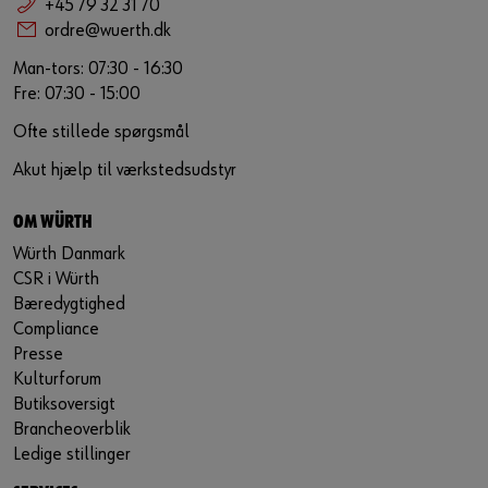
+45 79 32 31 70
ordre@wuerth.dk
Man-tors: 07:30 - 16:30
Fre: 07:30 - 15:00
Ofte stillede spørgsmål
Akut hjælp til værkstedsudstyr
OM WÜRTH
Würth Danmark
CSR i Würth
Bæredygtighed
Compliance
Presse
Kulturforum
Butiksoversigt
Brancheoverblik
Ledige stillinger