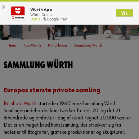
×
0
Würth App
Vis
Würth Group
Gratis
På Google Play
Tilbage
Med brugernavn
Log på med kundenummer
Hjem
Om Würth
Kulturforum
Sammlung Würth
Brugernavn
SAMMLUNG WÜRTH
Adgangskode
Europas største private samling
Reinhold Würth
startede i 1960'erne Sammlung Würth.
Glemt dit kodeord?
Samlingen indeholder kunstværker fra det 20. og det 21.
århundrede og omfatter i dag af rundt regnet 20.000 værker.
Husk login data
Det er en meget bred kunstsamling, der strækker sig fra
malerier til litografier, grafiske produktioner og skulpturer.
Login