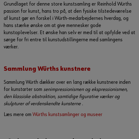
Grundlaget for denne store kunstsamling er Reinhold Würths
Guide til selvvalgt brugernavn
passion for kunst, hans tro på, at den fysiske tilstedeværelse
eller
af kunst gør en forskel i Würth-medarbejdernes hverdag, og
hans stærke ønske om at give mennesker gode
kunstoplevelser. Et ønske han selv er med til at opfylde ved at
Har du lyst til at være en online kunde?
sørge for fri entre til kunstudstillingerne med samlingens
værker.
Tilmeld dig her i tre enkle trin for at bruge alle funktionerne i
shoppen.
Kun salg til erhvervskunder
Sammlung Würths kunstnere
Bliv kunde / Opret online bruger
Sammlung Würth dækker over en lang række kunstnere inden
for kunstarter som
senimpressionismen og ekspressionismen,
den klassiske abstraktion, samtidige figurative værker og
skulpturer af verdenskendte kunsterne .
Læs mere om
Würths kunstsamlinger og museer