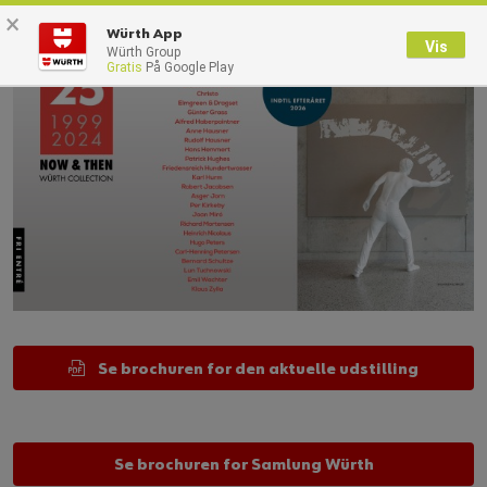
×
Würth App
Vis
Würth Group
Gratis
På Google Play
Se brochuren for den aktuelle udstilling
Se brochuren for Samlung Würth