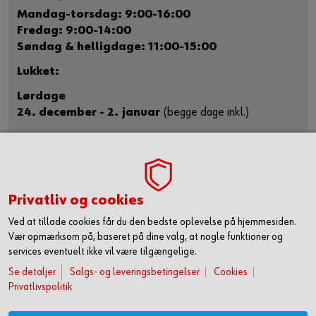
Mandag-torsdag: 9:00-16:00
Fredag: 9:00-14:00
Søndag & helligdage: 11:00-15:00
Lukket:
Lørdage
24. december - 2. januar
(begge dage inkl.)
Kontakt
Vivi Haacke
Privatliv og cookies
Kunstansvarlig
Ved at tillade cookies får du den bedste oplevelse på hjemmesiden.
vivi.haacke@wuerth.dk
Vær opmærksom på, baseret på dine valg, at nogle funktioner og
Tlf.: +45 79 32 32 32
services eventuelt ikke vil være tilgængelige.
Se detaljer
Salgs- og leveringsbetingelser
Cookies
Montagevej 6
Privatlivspolitik
6000 Kolding