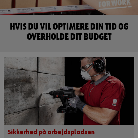
Guide til selvvalgt brugernavn
eller
HVIS DU VIL OPTIMERE DIN TID OG
Har du lyst til at være en online kunde?
OVERHOLDE DIT BUDGET
Tilmeld dig her i tre enkle trin for at bruge alle funktionerne i
shoppen.
Kun salg til erhvervskunder
Bliv kunde / Opret online bruger
Sikkerhed på arbejdspladsen