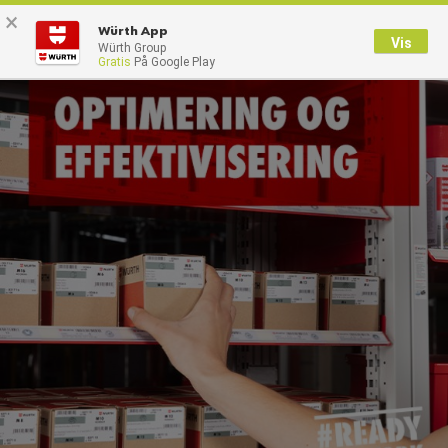
×
0
Würth App
Vis
Würth Group
Gratis
På Google Play
Tilbage
Med brugernavn
Log på med kundenummer
Brugernavn
Adgangskode
Glemt dit kodeord?
Husk login data
Login