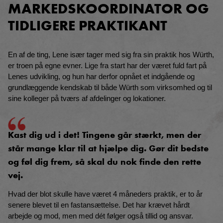
MARKEDS
KOORDINATOR OG
TIDLIGERE PRAKTIKANT
En af de ting, Lene især tager med sig fra sin praktik hos Würth,
er troen på egne evner. Lige fra start har der været fuld fart på
Lenes udvikling, og hun har derfor opnået et indgående og
grundlæggende kendskab til både Würth som virksomhed og til
sine kolleger på tværs af afdelinger og lokationer.
Kast dig ud i det! Tingene går stærkt, men der
står mange klar til at hjælpe dig. Gør dit bedste
og føl dig frem, så skal du nok finde den rette
vej.
Hvad der blot skulle have været 4 måneders praktik, er to år
senere blevet til en fastansættelse. Det har krævet hårdt
arbejde og mod, men med dét følger også tillid og ansvar.