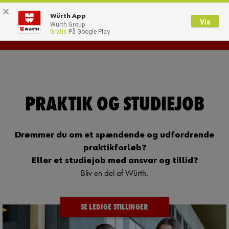
×
0
Würth App
Vis
Würth Group
Gratis
På Google Play
JOB OG KARRIERE
PRAKTIK OG STUDIEJOB
Drømmer du om et spændende og udfordrende
praktikforløb?
Eller et studiejob med ansvar og tillid?
Bliv en del af Würth.
SE LEDIGE STILLINGER