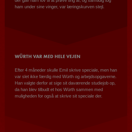
der gav ham lov til at prøve ting af, og samtidig tog
ham under sine vinger, var læringskurven stejl.
WÜRTH VAR MED HELE VEJEN
Efter 4 måneder skulle Emil skrive speciale, men han
var slet ikke færdig med Würth og arbejdsopgaverne.
Han valgte derfor at sige sit daværende studiejob op,
da han blev tilbudt et hos Würth sammen med
muligheden for også at skrive sit speciale der.