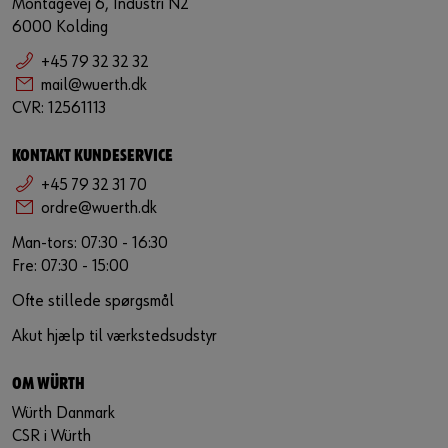
Montagevej 6, Industri N2
6000 Kolding
+45 79 32 32 32
mail@wuerth.dk
CVR: 12561113
KONTAKT KUNDESERVICE
+45 79 32 31 70
ordre@wuerth.dk
Man-tors: 07:30 - 16:30
Fre: 07:30 - 15:00
Ofte stillede spørgsmål
Akut hjælp til værkstedsudstyr
OM WÜRTH
Würth Danmark
CSR i Würth