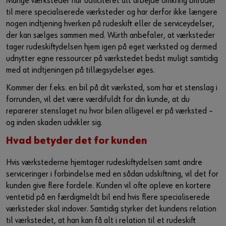
Mange værksteder har udliciteret alt arbejde omkring bilruder
Guide til selvvalgt brugernavn
til mere specialiserede værksteder og har derfor ikke længere
nogen indtjening hverken på rudeskift eller de serviceydelser,
eller
der kan sælges sammen med. Würth anbefaler, at værksteder
tager rudeskiftydelsen hjem igen på eget værksted og dermed
Har du lyst til at være en online kunde?
udnytter egne ressourcer på værkstedet bedst muligt samtidig
med at indtjeningen på tillægsydelser øges.
Tilmeld dig her i tre enkle trin for at bruge alle funktionerne i
Kommer der f.eks. en bil på dit værksted, som har et stenslag i
shoppen.
forrunden, vil det være værdifuldt for din kunde, at du
Kun salg til erhvervskunder
reparerer stenslaget nu hvor bilen alligevel er på værksted –
og inden skaden udvikler sig.
Bliv kunde / Opret online bruger
Hvad betyder det for kunden
Hvis værkstederne hjemtager rudeskiftydelsen samt andre
serviceringer i forbindelse med en sådan udskiftning, vil det for
kunden give flere fordele. Kunden vil ofte opleve en kortere
ventetid på en færdigmeldt bil end hvis flere specialiserede
værksteder skal indover. Samtidig styrker det kundens relation
til værkstedet, at han kan få alt i relation til et rudeskift