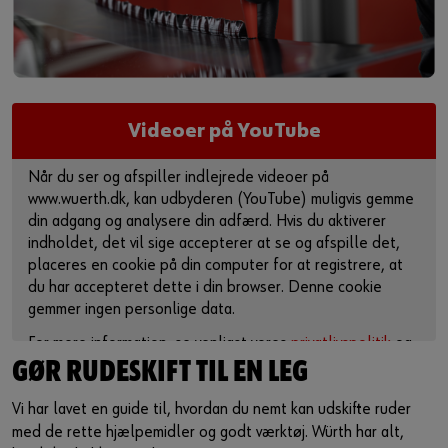
Videoer på YouTube
Når du ser og afspiller indlejrede videoer på
www.wuerth.dk, kan udbyderen (YouTube) muligvis gemme
din adgang og analysere din adfærd. Hvis du aktiverer
indholdet, det vil sige accepterer at se og afspille det,
placeres en cookie på din computer for at registrere, at
du har accepteret dette i din browser. Denne cookie
gemmer ingen personlige data.
For mere information, se venligst vores
privatlivspolitik
og
cookie-side
.
GØR RUDESKIFT TIL EN LEG
Vi har lavet en guide til, hvordan du nemt kan udskifte ruder
Aktiver indhold
med de rette hjælpemidler og godt værktøj. Würth har alt,