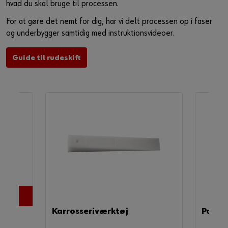
hvad du skal bruge til processen.
Du kan også bruge dette link til at få adgang til videoen
direkte på udbyderens plattform:
For at gøre det nemt for dig, har vi delt processen op i faser
https://youtu.be/zhOfemQxF4U
og underbygger samtidig med instruktionsvideoer.
Guide til rudeskift
er
Karrosseriværktøj
Polsk