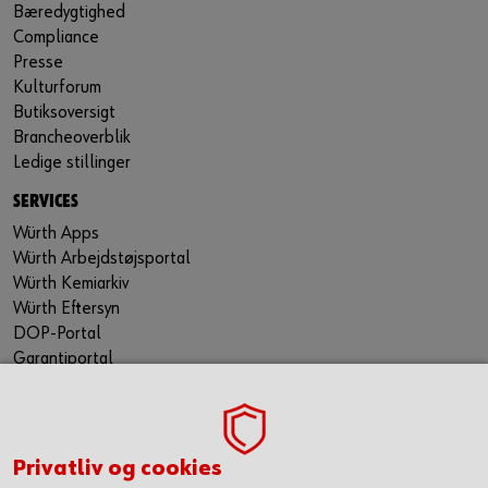
Bæredygtighed
Compliance
Presse
Kulturforum
Butiksoversigt
Brancheoverblik
Ledige stillinger
SERVICES
Würth Apps
Würth Arbejdstøjsportal
Würth Kemiarkiv
Würth Eftersyn
DOP-Portal
Garantiportal
ORSY® Planning Tool
WÜRTH TECHNICAL SOFTWARE II
TILMELD NYHEDSBREVET
Privatliv og cookies
Gå ikke glip af nyheder og skarpe tilbud. Hold dig opdateret