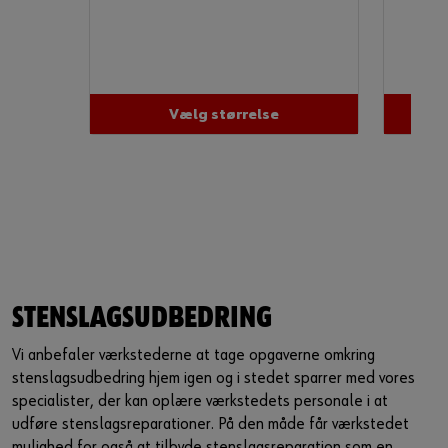
Vælg størrelse
STENSLAGSUDBEDRING
Vi anbefaler værkstederne at tage opgaverne omkring
stenslagsudbedring hjem igen og i stedet sparrer med vores
specialister, der kan oplære værkstedets personale i at
udføre stenslagsreparationer. På den måde får værkstedet
mulighed for også at tilbyde stenslagsreparation som en