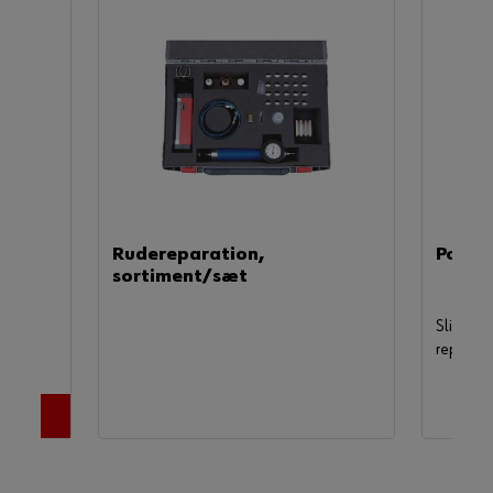
Rudereparation,
Poler
sortiment/sæt
Slibepast
reparati
forrude