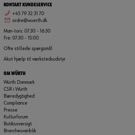
KONTAKT KUNDESERVICE
+45 79 32 31 70
ordre@wuerth.dk
Man-tors: 07:30 - 16:30
Fre: 07:30 - 15:00
Ofte stillede spørgsmål
Akut hjælp til værkstedsudstyr
OM WÜRTH
Würth Danmark
CSR i Würth
Bæredygtighed
Compliance
Presse
Kulturforum
Butiksoversigt
Brancheoverblik