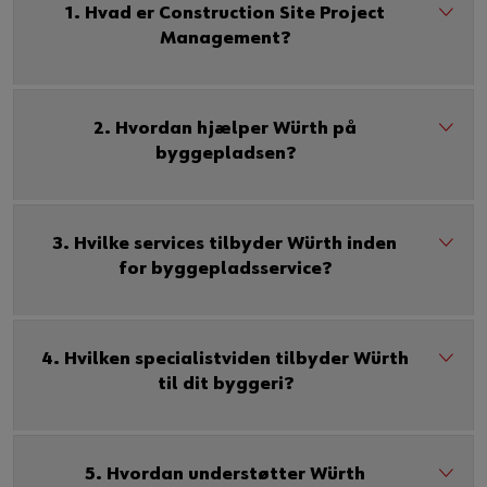
1. Hvad er Construction Site Project
Management?
Du kan også bruge dette link til at få adgang til videoen
direkte på udbyderens plattform:
https://youtu.be/h_9N2tcO1WM
2. Hvordan hjælper Würth på
byggepladsen?
3. Hvilke services tilbyder Würth inden
for byggepladsservice?
4. Hvilken specialistviden tilbyder Würth
til dit byggeri?
5. Hvordan understøtter Würth