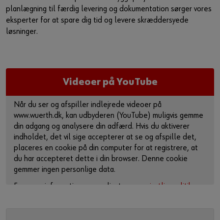
planlægning til færdig levering og dokumentation sørger vores
Guide til selvvalgt brugernavn
eksperter for at spare dig tid og levere skræddersyede
eller
løsninger.
Har du lyst til at være en online kunde?
Tilmeld dig her i tre enkle trin for at bruge alle funktionerne i
Videoer på YouTube
shoppen.
Kun salg til erhvervskunder
Når du ser og afspiller indlejrede videoer på
www.wuerth.dk, kan udbyderen (YouTube) muligvis gemme
Bliv kunde / Opret online bruger
din adgang og analysere din adfærd. Hvis du aktiverer
indholdet, det vil sige accepterer at se og afspille det,
placeres en cookie på din computer for at registrere, at
du har accepteret dette i din browser. Denne cookie
gemmer ingen personlige data.
For mere information, se venligst vores
privatlivspolitik
og
cookie-side
.
Aktiver indhold