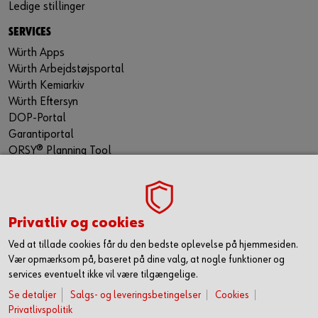
Ledige stillinger
SERVICES
Würth Apps
Würth Arbejdstøjsportal
Würth Kemiarkiv
Würth Eftersyn
DOP-Portal
Garantiportal
ORSY® Planning Tool
WÜRTH TECHNICAL SOFTWARE II
TILMELD NYHEDSBREVET
Gå ikke glip af nyheder og skarpe tilbud. Hold dig opdateret
Privatliv og cookies
via vores nyhedsbrev. Så får du de seneste nyheder, gode
Ved at tillade cookies får du den bedste oplevelse på hjemmesiden.
tilbud og kampagner samt tips og tricks direkte i din
Vær opmærksom på, baseret på dine valg, at nogle funktioner og
mailindbakke.
services eventuelt ikke vil være tilgængelige.
Du tilmelder dig her
Se detaljer
Salgs- og leveringsbetingelser
Cookies
Privatlivspolitik
FØLG OS HER