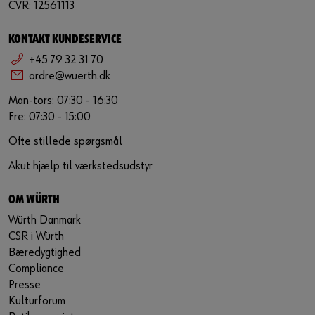
CVR: 12561113
KONTAKT KUNDESERVICE
+45 79 32 31 70
ordre@wuerth.dk
Man-tors: 07:30 - 16:30
Fre: 07:30 - 15:00
Ofte stillede spørgsmål
Akut hjælp til værkstedsudstyr
OM WÜRTH
Würth Danmark
CSR i Würth
Bæredygtighed
Compliance
Presse
Kulturforum