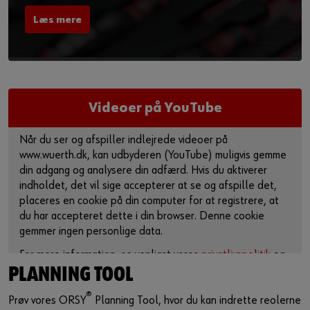
Læs mere
Videoer på YouTube
Når du ser og afspiller indlejrede videoer på
www.wuerth.dk, kan udbyderen (YouTube) muligvis gemme
din adgang og analysere din adfærd. Hvis du aktiverer
indholdet, det vil sige accepterer at se og afspille det,
placeres en cookie på din computer for at registrere, at
du har accepteret dette i din browser. Denne cookie
gemmer ingen personlige data.
For mere information, se venligst vores
privatlivspolitik
og
cookie-side
.
PLANNING TOOL
®
Prøv vores ORSY
Planning Tool, hvor du kan indrette reolerne
Aktiver indhold