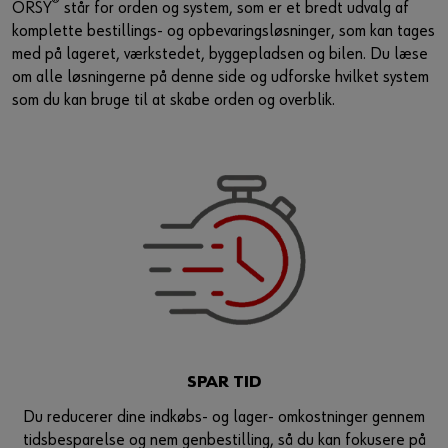
®
ORSY
står for orden og system, som er et bredt udvalg af
Guide til selvvalgt brugernavn
komplette bestillings- og opbevaringsløsninger, som kan tages
med på lageret, værkstedet, byggepladsen og bilen. Du læse
eller
om alle løsningerne på denne side og udforske hvilket system
som du kan bruge til at skabe orden og overblik.
Har du lyst til at være en online kunde?
Tilmeld dig her i tre enkle trin for at bruge alle funktionerne i
shoppen.
Kun salg til erhvervskunder
Bliv kunde / Opret online bruger
SPAR TID
Du reducerer dine indkøbs- og lager- omkostninger gennem
tidsbesparelse og nem genbestilling, så du kan fokusere på