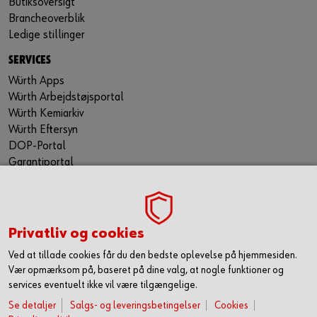
Butiksoversigt
Brancheoverblik
Ledige stillinger
SERVICES
Würth Apps
Würth Arbejdstøjsportal
Würth Kemiarkiv
Würth Eftersyn
DOP-Portal
Garantiportal
ORSY® Planning Tool
WÜRTH TECHNICAL SOFTWARE II
TILMELD NYHEDSBREVET
Privatliv og cookies
Gå ikke glip af nyheder og skarpe tilbud. Hold dig opdateret
Ved at tillade cookies får du den bedste oplevelse på hjemmesiden.
via vores nyhedsbrev. Så får du de seneste nyheder, gode
Vær opmærksom på, baseret på dine valg, at nogle funktioner og
tilbud og kampagner samt tips og tricks direkte i din
services eventuelt ikke vil være tilgængelige.
mailindbakke.
Se detaljer
Salgs- og leveringsbetingelser
Cookies
Du tilmelder dig her