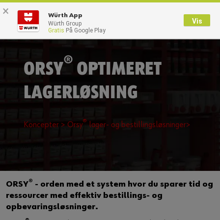
×
0
Würth App
Vis
Würth Group
Gratis
På Google Play
Tilbage
Med brugernavn
Log på med kundenummer
®
ORSY
OPTIMERET
LAGERLØSNING
Brugernavn
®
Koncepter >
Orsy
lager- og bestillingsløsninger>
Adgangskode
Glemt dit kodeord?
®
ORSY
- orden med et system hvor du sparer tid og
Husk login data
ressourcer med effektiv bestillings- og
opbevaringsløsninger.
Login