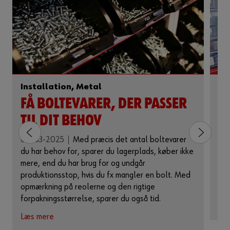
Installation, Metal
El
Me
FÅ BOLTEVARER, DER PASSER
H
TIL DIT BEHOV
B
06-03-2025
Med præcis det antal boltevarer
O
du har behov for, sparer du lagerplads, køber ikke
mere, end du har brug for og undgår
22
produktionsstop, hvis du fx mangler en bolt. Med
opb
opmærkning på reolerne og den rigtige
Læ
forpakningsstørrelse, sparer du også tid.
Læs mere