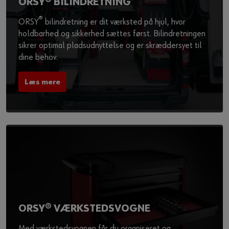
ORSY® BILINDRETNING
®
ORSY
bilindretning er dit værksted på hjul, hvor
holdbarhed og sikkerhed sættes først. Bilindretningen
sikrer optimal pladsudnyttelse og er skræddersyet til
dine behov.
Læs mere
ORSY® VÆRKSTEDSVOGNE
Med værkstedsvognen får du organiseret og