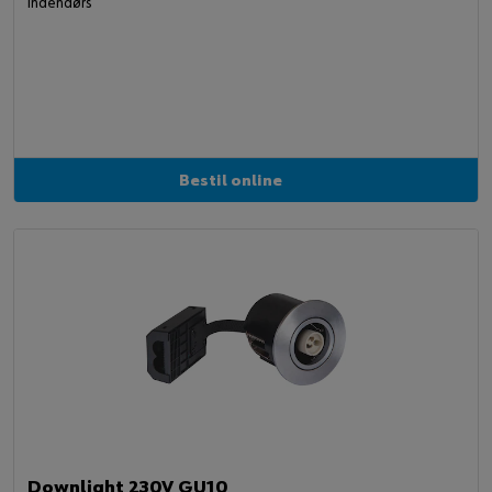
Indendørs
Bestil online
Downlight 230V GU10