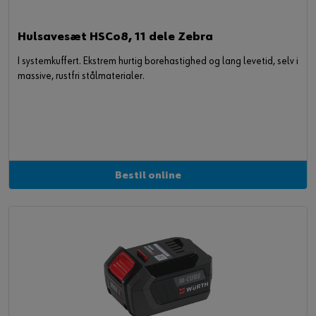
Hulsavesæt HSCo8, 11 dele Zebra
I systemkuffert. Ekstrem hurtig borehastighed og lang levetid, selv i
massive, rustfri stålmaterialer.
Bestil online