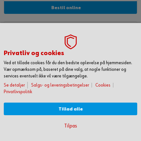
Bestil online
Privatliv og cookies
Ved at tillade cookies får du den bedste oplevelse på hjemmesiden.
Vær opmærksom på, baseret på dine valg, at nogle funktioner og
services eventuelt ikke vil være tilgængelige.
Se detaljer
Salgs- og leveringsbetingelser
Cookies
Privatlivspolitik
LED-lampe til T8 (T26) rør
Til lamper med magnetisk forkoblingsenhed. Øjeblikkelig 100 %
Tillad alle
lysstyrke efter tænding uden opvarmningsfase
KOM HURTIGT I GANG MED ONLINE HANDEL
Tilpas
OPRET DIG OG FÅ ADGANG TIL 50.000 PRODUKTER >