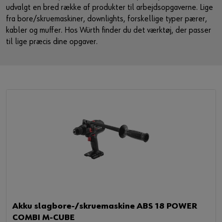
udvalgt en bred række af produkter til arbejdsopgaverne. Lige
Guide til selvvalgt brugernavn
fra bore/skruemaskiner, downlights, forskellige typer pærer,
eller
kabler og muffer. Hos Würth finder du det værktøj, der passer
til lige præcis dine opgaver.
Har du lyst til at være en online kunde?
Tilmeld dig her i tre enkle trin for at bruge alle funktionerne i
shoppen.
Kun salg til erhvervskunder
Bliv kunde / Opret online bruger
Akku slagbore-/skruemaskine ABS 18 POWER
COMBI M-CUBE