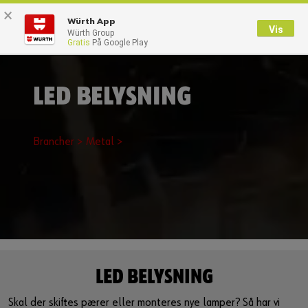
×
0
Würth App
Vis
Würth Group
Gratis
På Google Play
Tilbage
Med brugernavn
Log på med kundenummer
LED BELYSNING
Brugernavn
Brancher >
Metal >
Adgangskode
Glemt dit kodeord?
Husk login data
LED BELYSNING
Login
Skal der skiftes pærer eller monteres nye lamper? Så har vi