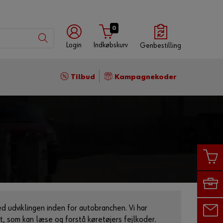
0
Login
Indkøbskurv
Genbestilling
Log
Tilbud
Kampagnekoder
på
med
Med
med
Würth-
brugernavn
kundenummer
app
Kundenummer
Partnernummer
d udviklingen inden for autobranchen. Vi har
t, som kan læse og forstå køretøjers fejlkoder.