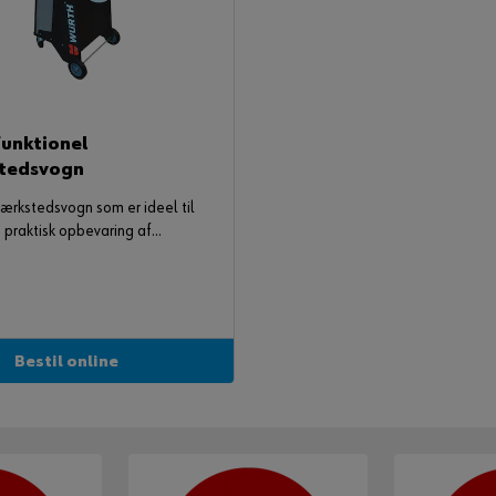
funktionel
tedsvogn
ærkstedsvogn som er ideel til
g praktisk opbevaring af
udstyr.
Bestil online