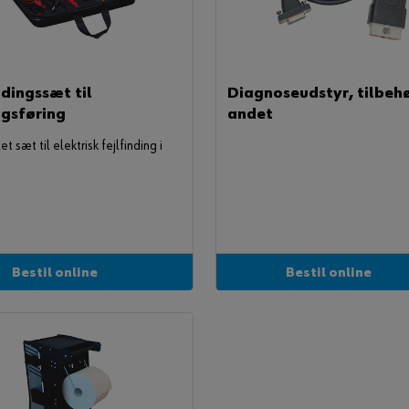
ndingssæt til
Diagnoseudstyr, tilbehø
ngsføring
andet
t sæt til elektrisk fejlfinding i
Bestil online
Bestil online