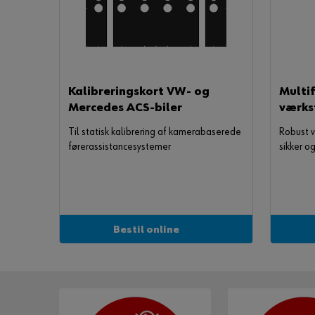
Kalibreringskort VW- og
Multi
Mercedes ACS-biler
værks
Til statisk kalibrering af kamerabaserede
Robust v
førerassistancesystemer
sikker o
diagnose
Bestil online