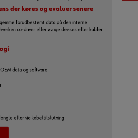
Adgangskode
ens der køres og evaluer senere
t gemme forudbestemt data på den interne
erken co-driver eller øvrige devises eller kabler
G
l
ogi
e
m
t
l OEM data og software
d
i
g
t
k
o
d
e
ngle eller via kabeltilslutning
o
r
d