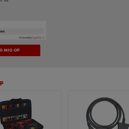
l. 16
onen
Friendly
Captcha ⇗
op