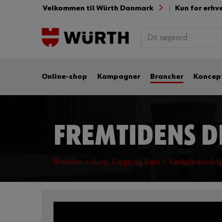
Velkommen til Würth Danmark
Kun for erhv
Online-shop
Kampagner
Brancher
Koncep
FREMTIDENS 
Brancher >
Auto, Cargo og Agro
> Værkstedsudsty