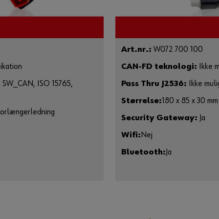
Art.nr.:
W072 700 100
kation
CAN-FD teknologi:
Ikke m
N, SW_CAN, ISO 15765,
Pass Thru J2536:
Ikke muli
Størrelse:
180 x 85 x 30 mm
 forlængerledning
Security Gateway:
Ja
Wifi:
Nej
Bluetooth:
Ja