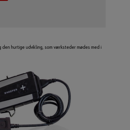
?
Husk
login
data
Login
 den hurtige udvikling, som værksteder mødes med i
eller
H
a
r
d
u
l
y
s