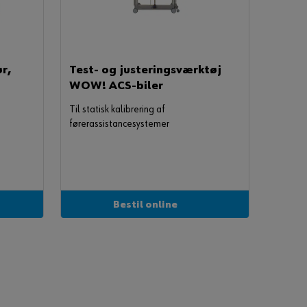
d
e
/
O
p
r
e
r,
Test- og justeringsværktøj
t
o
WOW! ACS-biler
n
l
Til statisk kalibrering af
i
førerassistancesystemer
n
e
b
r
u
g
e
r
Bestil online