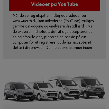
Videoer på YouTube
Når du ser og afspiller indlejrede videoer på
www.wuerth.dk, kan udbyderen (YouTube) muligvis
gemme din adgang og analysere din adfærd. Hvis
du aktiverer indholdet, det vil sige accepterer at
se og afspille det, placeres en cookie på din
computer for at registrere, at du har accepteret
dette i din browser. Denne cookie gemmer ingen
personlige data.
For mere information, se venligst vores
privatlivspolitik
og
cookie-side
.
Aktiver indhold
Du kan også bruge dette link til at få adgang til
videoen direkte på udbyderens plattform:
https://youtu.be/XX9hkMLNG_A