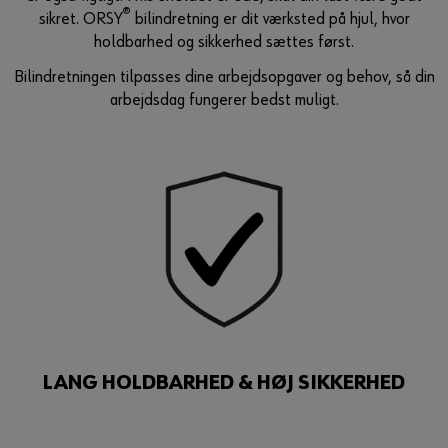
®
sikret. ORSY
bilindretning er dit værksted på hjul, hvor
Guide til selvvalgt brugernavn
holdbarhed og sikkerhed sættes først.
eller
Bilindretningen tilpasses dine arbejdsopgaver og behov, så din
arbejdsdag fungerer bedst muligt.
Har du lyst til at være en online kunde?
Tilmeld dig her i tre enkle trin for at bruge alle funktionerne i
shoppen.
Kun salg til erhvervskunder
Bliv kunde / Opret online bruger
LANG HOLDBARHED & HØJ SIKKERHED