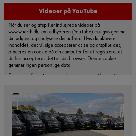
Videoer på YouTube
Når du ser og afspiller indlejrede videoer på
www.wuerth.dk, kan udbyderen (YouTube) muligvis gemme
din adgang og analysere din adfærd. Hvis du aktiverer
indholdet, det vil sige accepterer at se og afspille det,
placeres en cookie på din computer for at registrere, at
du har accepteret dette i din browser. Denne cookie
gemmer ingen personlige data.
For mere information, se venligst vores
privatlivspolitik
og
cookie-side
.
Aktiver indhold
Du kan også bruge dette link til at få adgang til videoen
direkte på udbyderens plattform:
https://youtu.be/Qdb0tCMlKYE