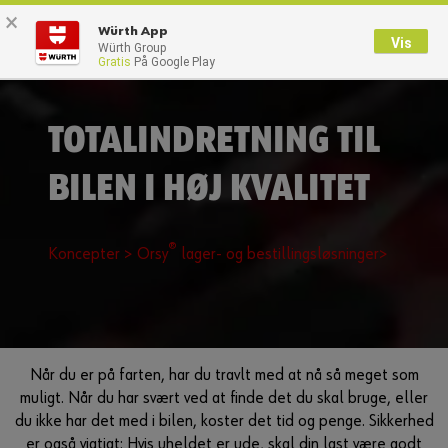
×
0
Würth App
Vis
Würth Group
Gratis
På Google Play
Tilbage
Med brugernavn
Log på med kundenummer
TOTALINDRETNING TIL
BILEN I HØJ KVALITET
Brugernavn
®
Koncepter >
Orsy
lager- og bestillingsløsninger>
Adgangskode
Glemt dit kodeord?
Når du er på farten, har du travlt med at nå så meget som
Husk login data
muligt. Når du har svært ved at finde det du skal bruge, eller
du ikke har det med i bilen, koster det tid og penge. Sikkerhed
Login
er også vigtigt: Hvis uheldet er ude, skal din last være godt