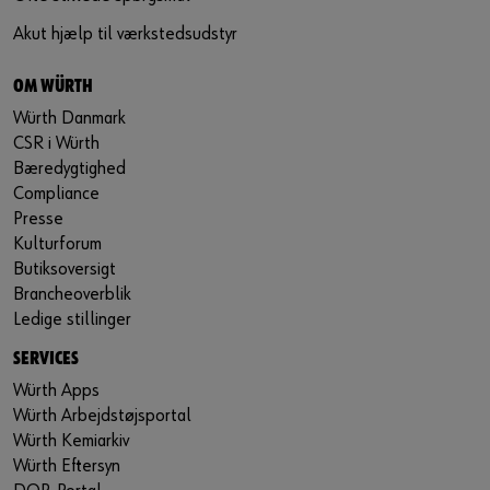
Akut hjælp til værkstedsudstyr
OM WÜRTH
Würth Danmark
CSR i Würth
Bæredygtighed
Compliance
Presse
Kulturforum
Butiksoversigt
Brancheoverblik
Ledige stillinger
SERVICES
Würth Apps
Würth Arbejdstøjsportal
Würth Kemiarkiv
Würth Eftersyn