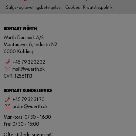
Salgs- og leveringsbetingelser
Cookies
Privatslivspolitik
KONTAKT WÜRTH
Würth Danmark A/S
Montagevej 6, Industri N2
6000 Kolding
+45 79 32 32 32
mail@wuerth.dk
CVR: 12561113
KONTAKT KUNDESERVICE
+45 79 32 31 70
ordre@wuerth.dk
Man-tors: 07:30 - 16:30
Fre: 07:30 - 15:00
Ofte stillede spørgsmål