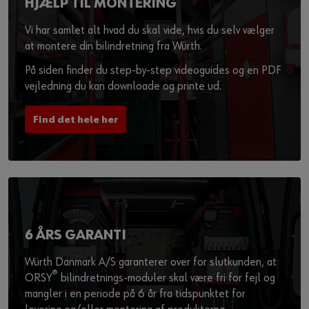
HJÆLP TIL MONTERING
Vi har samlet alt hvad du skal vide, hvis du selv vælger
at montere din bilindretning fra Würth.
På siden finder du step-by-step videoguides og en PDF
vejledning du kan downloade og printe ud.
Find det hele her
6 ÅRS GARANTI
Würth Danmark A/S garanterer over for slutkunden, at
®
ORSY
bilindretnings-moduler skal være fri for fejl og
mangler i en periode på 6 år fra tidspunktet for