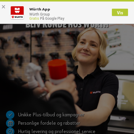
×
0
Würth App
Vis
Würth Group
Gratis
På Google Play
Tilbage
BLIV KUNDE HOS WÜRTH
Med brugernavn
Log på med kundenummer
Brugernavn
Adgangskode
Glemt dit kodeord?
Husk login data
✓
Unikke Plus-tilbud og kampagner
Personlige fordele og rabatter
Login
Hurtig levering og professionel service