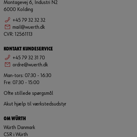
Montagevej 6, Industri N2
6000 Kolding
+45 79 32 32 32
mail@wuerth.dk
CVR: 12561113
KONTAKT KUNDESERVICE
+45 79 32 31 70
ordre@wuerth.dk
Man-tors: 07:30 - 16:30
Fre: 07:30 - 15:00
Ofte stillede spørgsmål
Akut hjælp til værkstedsudstyr
OM WÜRTH
Würth Danmark
CSR i Würth