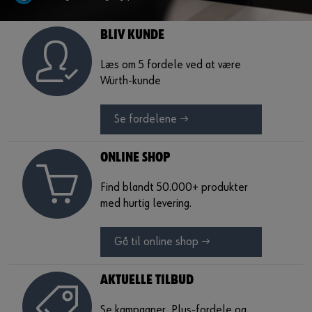
Guide til selvvalgt brugernavn
BLIV KUNDE
eller
Læs om 5 fordele ved at være
Har du lyst til at være en online kunde?
Würth-kunde
Tilmeld dig her i tre enkle trin for at bruge alle funktionerne i
Se fordelene →
shoppen.
Kun salg til erhvervskunder
ONLINE SHOP
Bliv kunde / Opret online bruger
Find blandt 50.000+ produkter
med hurtig levering.
Gå til online shop →
AKTUELLE TILBUD
Se kampagner, Plus-fordele og