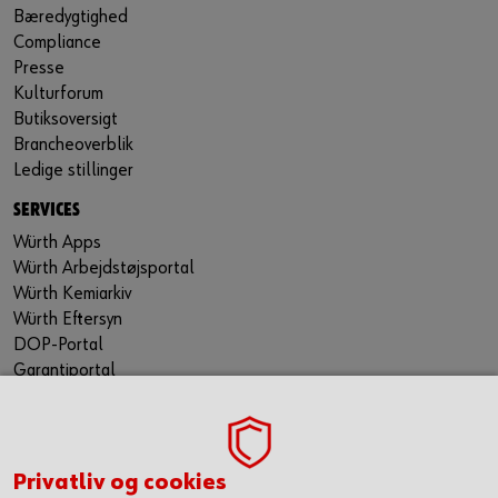
Bæredygtighed
Compliance
Presse
Kulturforum
Butiksoversigt
Brancheoverblik
Ledige stillinger
SERVICES
Würth Apps
Würth Arbejdstøjsportal
Würth Kemiarkiv
Würth Eftersyn
DOP-Portal
Garantiportal
ORSY® Planning Tool
WÜRTH TECHNICAL SOFTWARE II
TILMELD NYHEDSBREVET
Privatliv og cookies
Gå ikke glip af nyheder og skarpe tilbud. Hold dig opdateret