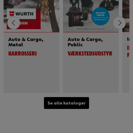
In
Auto & Cargo,
Auto & Cargo,
Metal
Public
IN
KARROSSERI
VÆRKSTEDSUDSTYR
FO
Se alle kataloger