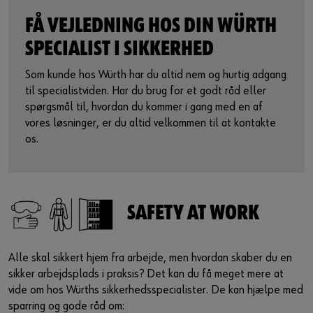
Aktiver indhold
FÅ VEJLEDNING HOS DIN WÜRTH
SPECIALIST I SIKKERHED
Du kan også bruge dette link til at få adgang til videoen
direkte på udbyderens plattform:
Som kunde hos Würth har du altid nem og hurtig adgang
https://youtu.be/EIFRqWCWwdQ
til specialistviden. Har du brug for et godt råd eller
spørgsmål til, hvordan du kommer i gang med en af
vores løsninger, er du altid velkommen til at kontakte
os.
SAFETY AT WORK
Alle skal sikkert hjem fra arbejde, men hvordan skaber du en
sikker arbejdsplads i praksis? Det kan du få meget mere at
vide om hos Würths sikkerhedsspecialister. De kan hjælpe med
sparring og gode råd om: