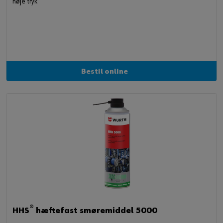
høje tryk
Bestil online
®
HHS
hæftefast smøremiddel 5000