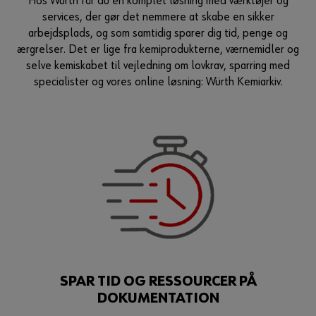
Hos Würth får du en komplet løsning med værktøjer og
Guide til selvvalgt brugernavn
services, der gør det nemmere at skabe en sikker
arbejdsplads, og som samtidig sparer dig tid, penge og
eller
ærgrelser. Det er lige fra kemiprodukterne, værnemidler og
selve kemiskabet til vejledning om lovkrav, sparring med
Har du lyst til at være en online kunde?
specialister og vores online løsning: Würth Kemiarkiv.
Tilmeld dig her i tre enkle trin for at bruge alle funktionerne i
shoppen.
Kun salg til erhvervskunder
Bliv kunde / Opret online bruger
SPAR TID OG RESSOURCER PÅ
DOKUMENTATION