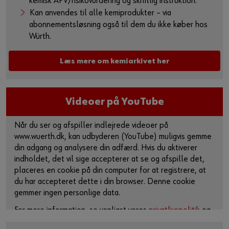
kemisk APV/risikovurdering og skriftlig instruktion.
Kan anvendes til alle kemiprodukter – via
abonnementsløsning også til dem du ikke køber hos
Würth.
Læs mere om kemiarkivet her
Videoer på YouTube
Når du ser og afspiller indlejrede videoer på
www.wuerth.dk, kan udbyderen (YouTube) muligvis gemme
din adgang og analysere din adfærd. Hvis du aktiverer
indholdet, det vil sige accepterer at se og afspille det,
placeres en cookie på din computer for at registrere, at
du har accepteret dette i din browser. Denne cookie
gemmer ingen personlige data.
For mere information, se venligst vores
privatlivspolitik
og
cookie-side
.