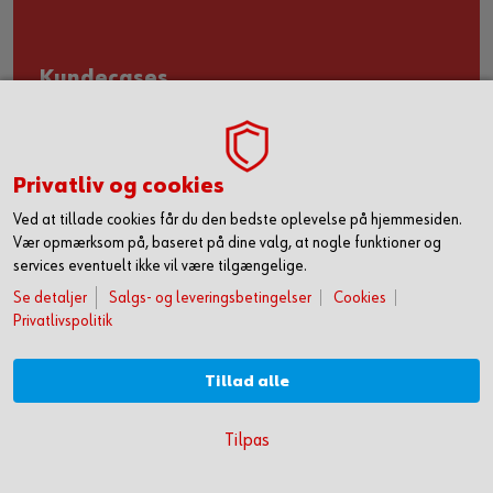
Kundecases
Privatliv og cookies
Ved at tillade cookies får du den bedste oplevelse på hjemmesiden.
Vær opmærksom på, baseret på dine valg, at nogle funktioner og
services eventuelt ikke vil være tilgængelige.
Se detaljer
Salgs- og leveringsbetingelser
Cookies
Privatlivspolitik
Tillad alle
KOM HURTIGT I GANG MED ONLINE HANDEL
Nyhedsbrev
Tilpas
OPRET DIG OG FÅ ADGANG TIL 50.000 PRODUKTER >