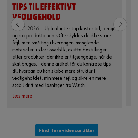
K
TIPS TIL EFFEKTIVT
A
VEDLIGEHOLD
S
20-05-2026
Uplanlagte stop koster tid, penge
15
og ro i produktionen. Ofte skyldes de ikke store
pro
fejl, men små ting i hverdagen: manglende
sik
materialer, uklart overblik, akutte bestillinger
gæl
eller produkter, der ikke er tilgængelige, når de
bru
skal bruges. I denne artikel får du konkrete tips
kra
til, hvordan du kan skabe mere struktur i
ska
vedligeholdet, minimere fejl og sikre en mere
unø
stabil drift med løsninger fra Würth.
Læ
Læs mere
Find flere vidensartikler