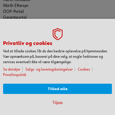
Würth Eftersyn
DOP-Portal
Garantiportal
ORSY® Planning Tool
WÜRTH TECHNICAL SOFTWARE II
TILMELD NYHEDSBREVET
Privatliv og cookies
Gå ikke glip af nyheder og skarpe tilbud. Hold dig opdateret
Ved at tillade cookies får du den bedste oplevelse på hjemmesiden.
via vores nyhedsbrev. Så får du de seneste nyheder, gode
Vær opmærksom på, baseret på dine valg, at nogle funktioner og
tilbud og kampagner samt tips og tricks direkte i din
services eventuelt ikke vil være tilgængelige.
mailindbakke.
Se detaljer
Salgs- og leveringsbetingelser
Cookies
Du tilmelder dig her
Privatlivspolitik
FØLG OS HER
Tillad alle
KOM HURTIGT I GANG MED ONLINE HANDEL
Tilpas
OPRET DIG OG FÅ ADGANG TIL 50.000 PRODUKTER >