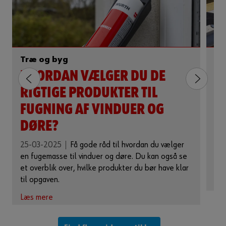
Træ og byg
Tr
HVORDAN VÆLGER DU DE
S
RIGTIGE PRODUKTER TIL
D
FUGNING AF VINDUER OG
T
DØRE?
23
men
25-03-2025
Få gode råd til hvordan du vælger
opg
en fugemasse til vinduer og døre. Du kan også se
et overblik over, hvilke produkter du bør have klar
Læ
til opgaven.
Læs mere