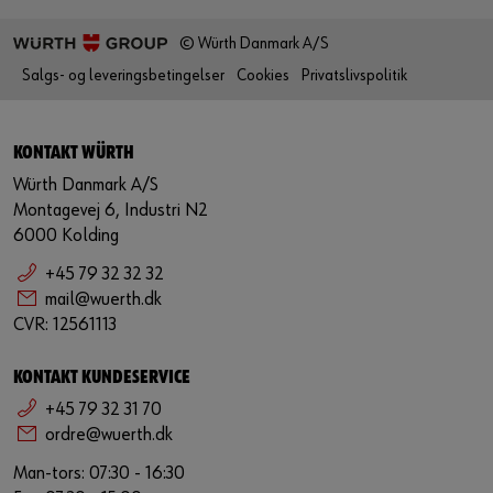
© Würth Danmark A/S
Salgs- og leveringsbetingelser
Cookies
Privatslivspolitik
KONTAKT WÜRTH
Würth Danmark A/S
Montagevej 6, Industri N2
6000 Kolding
+45 79 32 32 32
mail@wuerth.dk
CVR: 12561113
KONTAKT KUNDESERVICE
+45 79 32 31 70
ordre@wuerth.dk
Man-tors: 07:30 - 16:30