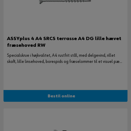
ASSYplus 4 A4 SRCS terrasse A4 DG lille hævet
fræsehoved RW
Specialskrue i højkvalitet, A4 rustfrit stål, med delgevind, rillet
skaft, lille linsehoved, borespids og fræselommer til et visuel pæn
fastgørelse af terrassebrædder uden forboring. Egner sig til
terrassebrædder, træfacader, hegn, m.m. i udendørsområder som
er konstant udsat for korrosion (f.eks. i kystnære områder).
Bestil online