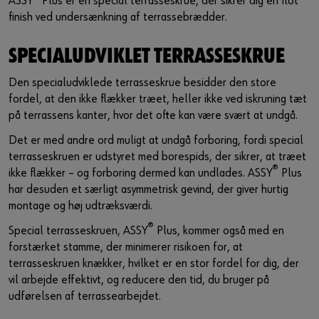
ASSY
Plus er en special terrasseskrue, der sikrer dig en flot
Guide til selvvalgt brugernavn
finish ved undersænkning af terrassebrædder.
eller
SPECIALUDVIKLET TERRASSESKRUE
Har du lyst til at være en online kunde?
Den specialudviklede terrasseskrue besidder den store
fordel, at den ikke flækker træet, heller ikke ved iskruning tæt
Tilmeld dig her i tre enkle trin for at bruge alle funktionerne i
på terrassens kanter, hvor det ofte kan være svært at undgå.
shoppen.
Det er med andre ord muligt at undgå forboring, fordi special
Kun salg til erhvervskunder
terrasseskruen er udstyret med borespids, der sikrer, at træet
®
ikke flækker – og forboring dermed kan undlades. ASSY
Plus
Bliv kunde / Opret online bruger
har desuden et særligt asymmetrisk gevind, der giver hurtig
montage og høj udtræksværdi.
®
Special terrasseskruen, ASSY
Plus, kommer også med en
forstærket stamme, der minimerer risikoen for, at
terrasseskruen knækker, hvilket er en stor fordel for dig, der
vil arbejde effektivt, og reducere den tid, du bruger på
udførelsen af terrassearbejdet.