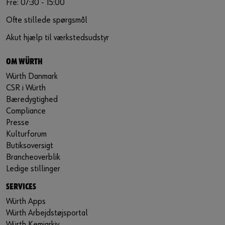
Fre: 07:30 - 15:00
Ofte stillede spørgsmål
Akut hjælp til værkstedsudstyr
OM WÜRTH
Würth Danmark
CSR i Würth
Bæredygtighed
Compliance
Presse
Kulturforum
Butiksoversigt
Brancheoverblik
Ledige stillinger
SERVICES
Würth Apps
Würth Arbejdstøjsportal
Würth Kemiarkiv