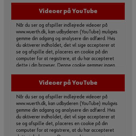
Guide til selvvalgt brugernavn
Videoer på YouTube
eller
Når du ser og afspiller indlejrede videoer på
www.wuerth.dk, kan udbyderen (YouTube) muligvis
Har du lyst til at være en online kunde?
gemme din adgang og analysere din adfærd. Hvis
du aktiverer indholdet, det vil sige accepterer at
Tilmeld dig her i tre enkle trin for at bruge alle funktionerne i
se og afspille det, placeres en cookie på din
shoppen.
computer for at registrere, at du har accepteret
Kun salg til erhvervskunder
dette i din browser. Denne cookie gemmer ingen
personlige data.
Bliv kunde / Opret online bruger
Videoer på YouTube
For mere information, se venligst vores
privatlivspolitik
og
cookie-side
.
Når du ser og afspiller indlejrede videoer på
Aktiver indhold
www.wuerth.dk, kan udbyderen (YouTube) muligvis
gemme din adgang og analysere din adfærd. Hvis
Du kan også bruge dette link til at få adgang til
du aktiverer indholdet, det vil sige accepterer at
videoen direkte på udbyderens plattform:
se og afspille det, placeres en cookie på din
https://youtu.be/NFJ7IIHe5sc
computer for at registrere, at du har accepteret