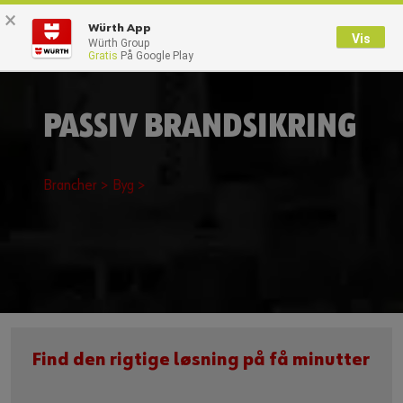
×
0
Würth App
Vis
Würth Group
Gratis
På Google Play
Tilbage
Med brugernavn
Log på med kundenummer
PASSIV BRANDSIKRING
Brugernavn
Brancher >
Byg >
Adgangskode
Glemt dit kodeord?
Husk login data
Find den rigtige løsning på få minutter​
Login