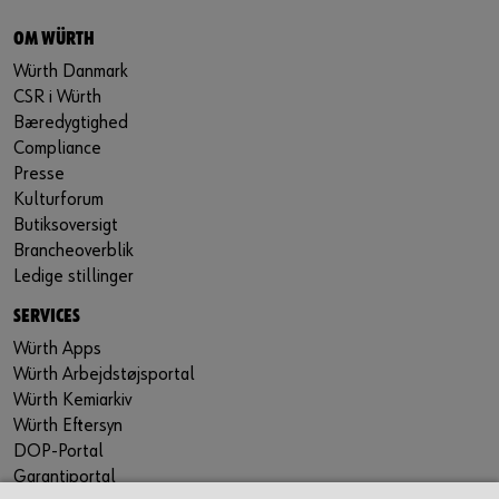
OM WÜRTH
Würth Danmark
CSR i Würth
Bæredygtighed
Compliance
Presse
Kulturforum
Butiksoversigt
Brancheoverblik
Ledige stillinger
SERVICES
Würth Apps
Würth Arbejdstøjsportal
Würth Kemiarkiv
Würth Eftersyn
DOP-Portal
Garantiportal