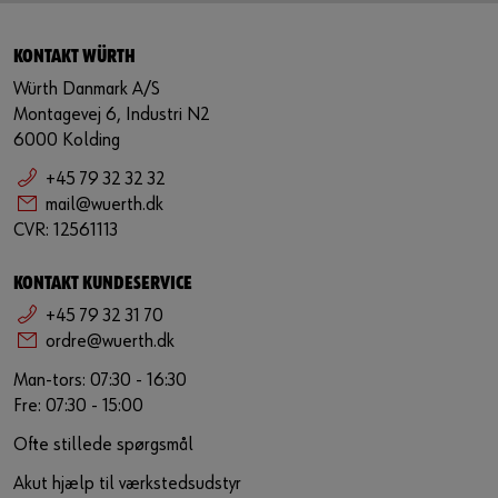
KONTAKT WÜRTH
Würth Danmark A/S
Montagevej 6, Industri N2
6000 Kolding
+45 79 32 32 32
mail@wuerth.dk
CVR: 12561113
KONTAKT KUNDESERVICE
+45 79 32 31 70
ordre@wuerth.dk
Man-tors: 07:30 - 16:30
Fre: 07:30 - 15:00
Ofte stillede spørgsmål
Akut hjælp til værkstedsudstyr