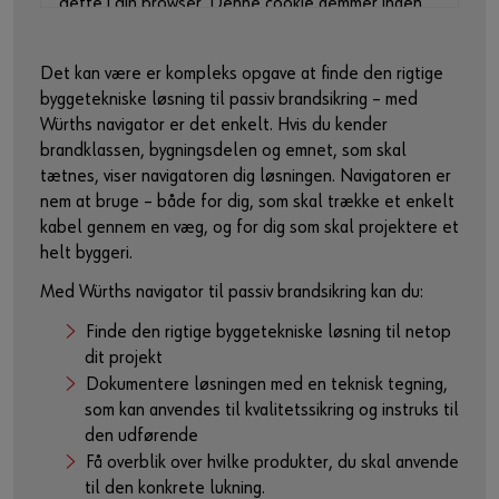
dette i din browser. Denne cookie gemmer ingen
personlige data.
For mere information, se venligst vores
Det kan være er kompleks opgave at finde den rigtige
privatlivspolitik
og
cookie-side
.
byggetekniske løsning til passiv brandsikring – med
Würths navigator er det enkelt. Hvis du kender
Aktiver indhold
brandklassen, bygningsdelen og emnet, som skal
tætnes, viser navigatoren dig løsningen. Navigatoren er
Du kan også bruge dette link til at få adgang til
nem at bruge – både for dig, som skal trække et enkelt
videoen direkte på udbyderens plattform:
kabel gennem en væg, og for dig som skal projektere et
https://youtu.be/HSAcd7t5C_0
helt byggeri.​
Med Würths navigator til passiv brandsikring kan du: ​
Finde den rigtige byggetekniske løsning til netop
dit projekt​
Dokumentere løsningen med en teknisk tegning,
som kan anvendes til kvalitetssikring og instruks til
den udførende​
Få overblik over hvilke produkter, du skal anvende
til den konkrete lukning.​