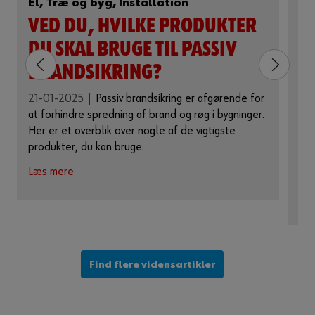
El, Træ og byg, Installation
El
VED DU, HVILKE PRODUKTER
S
DU SKAL BRUGE TIL PASSIV
B
BRANDSIKRING?
21
for
21-01-2025
Passiv brandsikring er afgørende for
fug
at forhindre spredning af brand og røg i bygninger.
gen
Her er et overblik over nogle af de vigtigste
eta
produkter, du kan bruge.
hvo
Læs mere
påf
Læ
Find flere vidensartikler