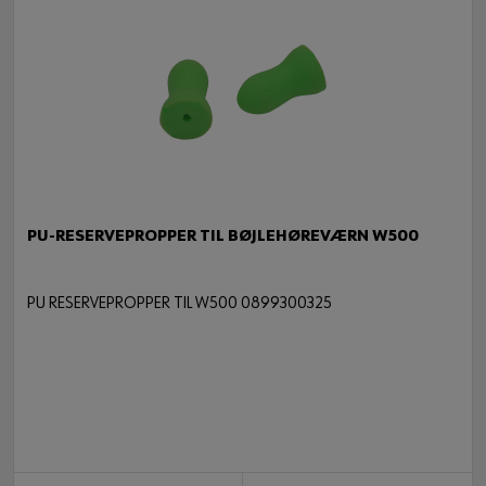
PU-RESERVEPROPPER TIL BØJLEHØREVÆRN W500
PU RESERVEPROPPER TIL W500 0899300325