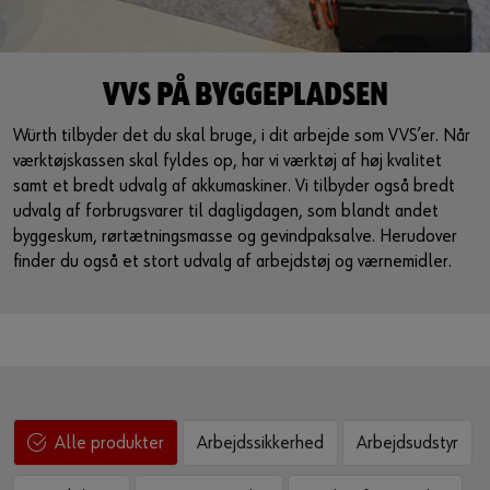
Guide til selvvalgt brugernavn
eller
VVS PÅ BYGGEPLADSEN
Har du lyst til at være en online kunde?
Würth tilbyder det du skal bruge, i dit arbejde som VVS’er. Når
værktøjskassen skal fyldes op, har vi værktøj af høj kvalitet
Tilmeld dig her i tre enkle trin for at bruge alle funktionerne i
samt et bredt udvalg af akkumaskiner. Vi tilbyder også bredt
shoppen.
udvalg af forbrugsvarer til dagligdagen, som blandt andet
Kun salg til erhvervskunder
byggeskum, rørtætningsmasse og gevindpaksalve. Herudover
finder du også et stort udvalg af arbejdstøj og værnemidler.
Bliv kunde / Opret online bruger
Arbejdssikkerhed
Arbejdsudstyr
Alle produkter