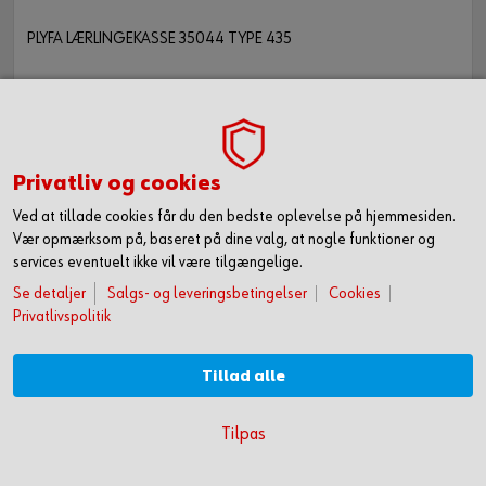
PLYFA LÆRLINGEKASSE 35044 TYPE 435
Privatliv og cookies
Ved at tillade cookies får du den bedste oplevelse på hjemmesiden.
1 styk
Vær opmærksom på, baseret på dine valg, at nogle funktioner og
services eventuelt ikke vil være tilgængelige.
Læg i kurv
Se detaljer
Salgs- og leveringsbetingelser
Cookies
Privatlivspolitik
Tillad alle
KOM HURTIGT I GANG MED ONLINE HANDEL
Tilpas
OPRET DIG OG FÅ ADGANG TIL 50.000 PRODUKTER >