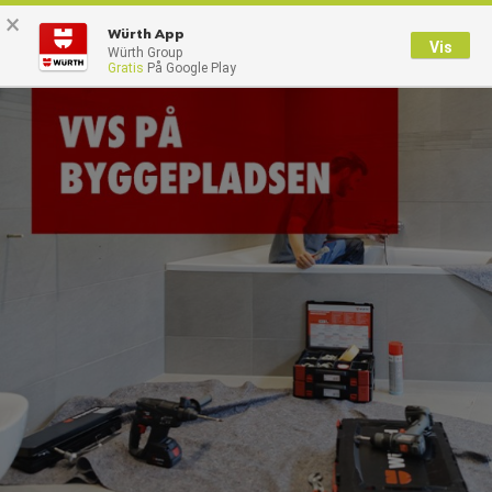
×
0
Würth App
Vis
Würth Group
Gratis
På Google Play
Tilbage
Med brugernavn
Log på med kundenummer
Brugernavn
Adgangskode
Glemt dit kodeord?
Husk login data
Login