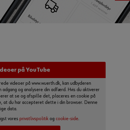
Adgangskode
G
l
e
m
t
ideoer på YouTube
d
i
t
ejrede videoer på www.wuerth.dk, kan udbyderen
 adgang og analysere din adfærd. Hvis du aktiverer
k
terer at se og afspille det, placeres en cookie på
o
e, at du har accepteret dette i din browser. Denne
d
ige data.
e
o
igst vores
privatlivspolitik
og
cookie-side
.
r
d