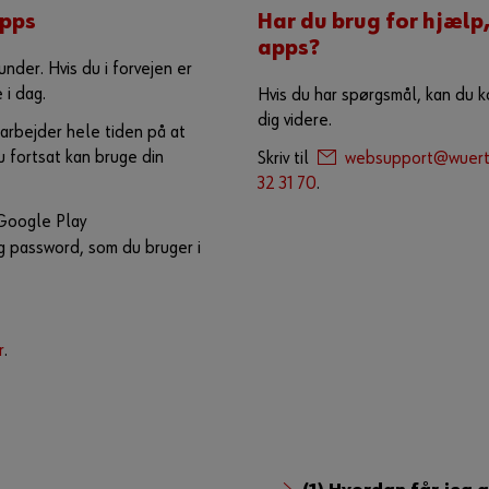
apps
Har du brug for hjælp,
apps?
under. Hvis du i forvejen er
 i dag.
Hvis du har spørgsmål, kan du k
dig videre.
arbejder hele tiden på at
 fortsat kan bruge din
Skriv til
websupport@wuert
32 31 70
.
 Google Play
 password, som du bruger i
r
.