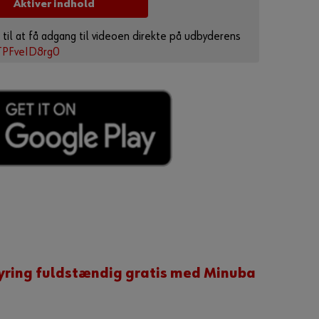
Aktiver indhold
?
Husk
 til at få adgang til videoen direkte på udbyderens
login
/TPFveID8rg0
data
Login
eller
H
a
r
d
tyring fuldstændig gratis med Minuba
u
l
y
s