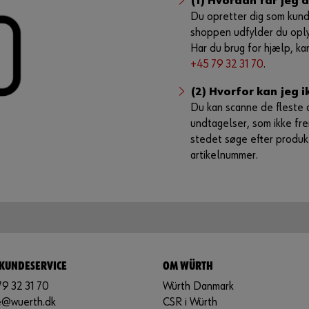
(1) Hvordan får jeg
Du opretter dig som kund
shoppen udfylder du oplys
Har du brug for hjælp, ka
+45 79 32 31 70
.
(2) Hvorfor kan jeg 
Du kan scanne de fleste 
undtagelser, som ikke fre
stedet søge efter produkt
artikelnummer.
 KUNDESERVICE
OM WÜRTH
79 32 31 70
Würth Danmark
e@wuerth.dk
CSR i Würth