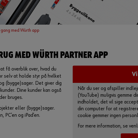
 gang med Würth app
BRUG MED WÜRTH PARTNER APP
t få overblik over, hvad du
V
r selv at holde styr på hvilket
og (bygge)sager. Det giver dig
Når du ser og afspiller indl
e kunder. Dine kunder kan også
(YouTube) muligvis gemme din
der bruges.
indholdet, det vil sige accep
jekter eller (bygge)sager.
din computer for at registrer
n, PC’en og iPad’en.
cookie gemmer ingen personl
For mere information, se venl