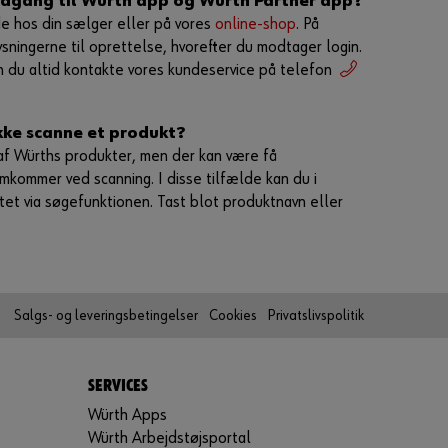
 adgang til Würth app og Würth Partner app?
K
e hos din sælger eller på vores
online-shop
. På
r
ningerne til oprettelse, hvorefter du modtager login.
æ
n du altid kontakte vores kundeservice på telefon
v
e
r
ikke scanne et produkt?
e
af Würths produkter, men der kan være få
t
mkommer ved scanning. I disse tilfælde kan du i
C
et via søgefunktionen. Tast blot produktnavn eller
V
R
-
n
u
Salgs- og leveringsbetingelser
Cookies
Privatslivspolitik
m
m
e
SERVICES
r
Würth Apps
f
Würth Arbejdstøjsportal