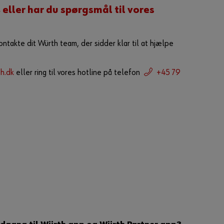
t
 eller har du spørgsmål til vores
t
i
l
ontakte dit Würth team, der sidder klar til at hjælpe
a
t
v
æ
h.dk
eller ring til vores hotline på telefon
+45 79
r
e
e
n
o
n
l
i
n
e
k
u
n
d
e
?