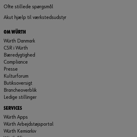
Ofte stillede spørgsmål
Akut hjælp til værkstedsudstyr
OM WÜRTH
Würth Danmark
CSR i Würth
Bæredygtighed
Compliance
Presse
Kulturforum
Butiksoversigt
Brancheoverblik
Ledige stillinger
SERVICES
Würth Apps
Würth Arbejdstøjsportal
Würth Kemiarkiv