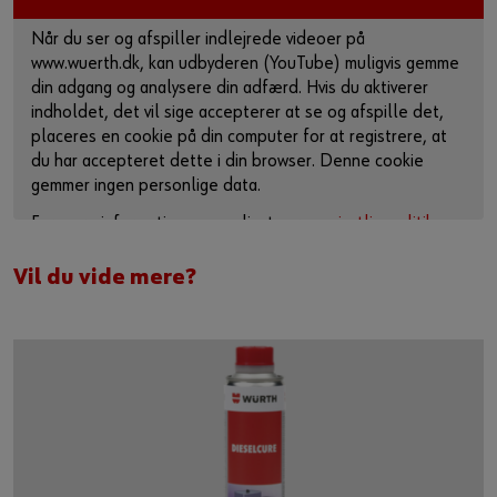
Når du ser og afspiller indlejrede videoer på
www.wuerth.dk, kan udbyderen (YouTube) muligvis gemme
din adgang og analysere din adfærd. Hvis du aktiverer
indholdet, det vil sige accepterer at se og afspille det,
placeres en cookie på din computer for at registrere, at
du har accepteret dette i din browser. Denne cookie
gemmer ingen personlige data.
For mere information, se venligst vores
privatlivspolitik
og
cookie-side
.
Vil du vide mere?
Aktiver indhold
Du kan også bruge dette link til at få adgang til videoen
direkte på udbyderens plattform:
https://youtu.be/OlAkgj_deKU