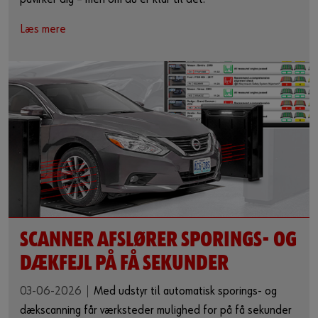
Læs mere
SCANNER AFSLØRER SPORINGS- OG
DÆKFEJL PÅ FÅ SEKUNDER
03-06-2026
Med udstyr til automatisk sporings- og
dækscanning får værksteder mulighed for på få sekunder