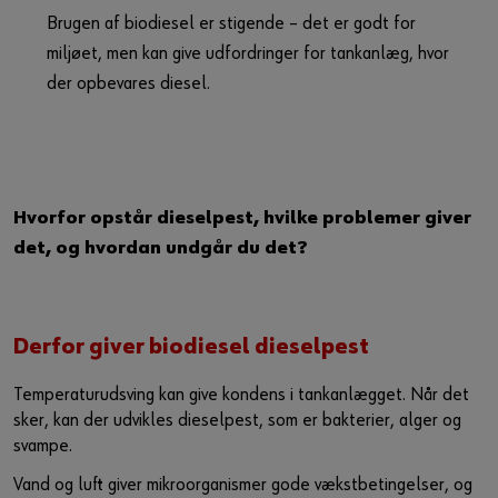
Guide til selvvalgt brugernavn
Brugen af biodiesel er stigende – det er godt for
miljøet, men kan give udfordringer for tankanlæg, hvor
eller
der opbevares diesel.
Har du lyst til at være en online kunde?
Tilmeld dig her i tre enkle trin for at bruge alle funktionerne i
shoppen.
Hvorfor opstår dieselpest, hvilke problemer giver
Kun salg til erhvervskunder
det, og hvordan undgår du det?
Bliv kunde / Opret online bruger
Derfor giver biodiesel dieselpest
Temperaturudsving kan give kondens i tankanlægget. Når det
sker, kan der udvikles dieselpest, som er bakterier, alger og
svampe.
Vand og luft giver mikroorganismer gode vækstbetingelser, og